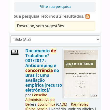
Filtre sua pesquisa
Sua pesquisa retornou 2 resultados.
Desculpe, sem sugestões.
Documento
de
Trabalho nº
001/2017 :
Antidumping e
concorrência
no
Brasil : uma
avaliação
empírica [recurso
eletrônico]/
por
Conselho
Administrativo
de
De
fesa
Econômica
(CA
DE
)
|
Kannebley
Júnior,
Sérgio
|
Remédio, Rodrigo Ribeiro
|