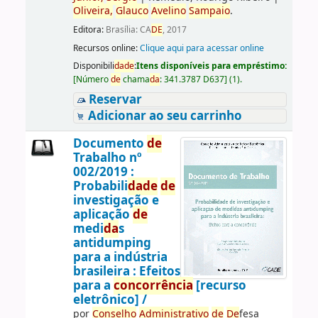
Oliveira,
Glauco
Avelino
Sampaio
.
Editora:
Brasília: CA
DE
, 2017
Recursos online:
Clique aqui para acessar online
Disponibili
da
de
:
Itens disponíveis para empréstimo:
[
Número
de
chama
da
:
341.3787 D637
]
(1).
Reservar
Adicionar ao seu carrinho
Documento
de
Trabalho nº
002/2019 :
Probabili
da
de
de
investigação e
aplicação
de
medi
da
s
antidumping
para a indústria
brasileira : Efeitos
para a
concorrência
[recurso
eletrônico] /
por
Conselho
Administrativo
de
De
fesa