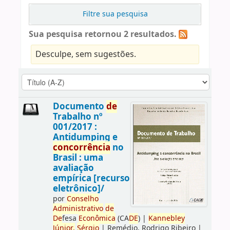
Filtre sua pesquisa
Sua pesquisa retornou 2 resultados.
Desculpe, sem sugestões.
Documento
de
Trabalho nº
001/2017 :
Antidumping e
concorrência
no
Brasil : uma
avaliação
empírica [recurso
eletrônico]/
por
Conselho
Administrativo
de
De
fesa
Econômica
(CA
DE
)
|
Kannebley
Júnior,
Sérgio
|
Remédio, Rodrigo Ribeiro
|