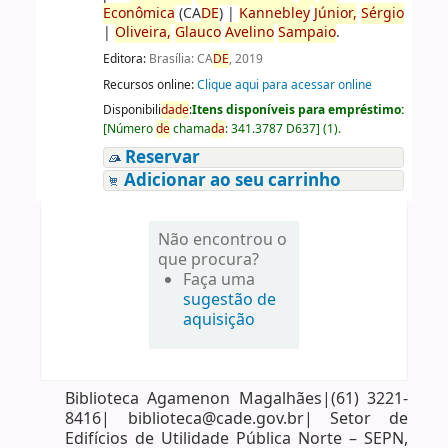
Econômica
(CA
DE
)
|
Kannebley
Júnior,
Sérgio
|
Oliveira,
Glauco
Avelino
Sampaio
.
Editora:
Brasília: CA
DE
, 2019
Recursos online:
Clique aqui para acessar online
Disponibili
da
de
:
Itens disponíveis para empréstimo:
[
Número
de
chama
da
:
341.3787 D637
]
(1).
Reservar
Adicionar ao seu carrinho
Não encontrou o
que procura?
Faça uma
sugestão de
aquisição
Biblioteca Agamenon Magalhães|(61) 3221-
8416| biblioteca@cade.gov.br| Setor de
Edifícios de Utilidade Pública Norte – SEPN,