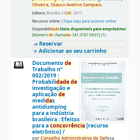
Oliveira,
Glauco
Avelino
Sampaio
.
Editora:
Brasília: CA
DE
, 2017
Recursos online:
Clique aqui para acessar online
Disponibili
da
de
:
Itens disponíveis para empréstimo:
[
Número
de
chama
da
:
341.3787 D637
]
(1).
Reservar
Adicionar ao seu carrinho
Documento
de
Trabalho nº
002/2019 :
Probabili
da
de
de
investigação e
aplicação
de
medi
da
s
antidumping
para a indústria
brasileira : Efeitos
para a
concorrência
[recurso
eletrônico] /
por
Conselho
Administrativo
de
De
fesa