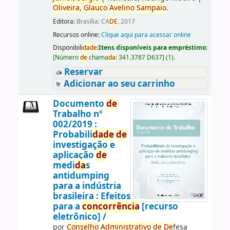
Oliveira,
Glauco
Avelino
Sampaio
.
Editora:
Brasília: CA
DE
, 2017
Recursos online:
Clique aqui para acessar online
Disponibili
da
de
:
Itens disponíveis para empréstimo:
[
Número
de
chama
da
:
341.3787 D637
]
(1).
Reservar
Adicionar ao seu carrinho
Documento
de
Trabalho nº
002/2019 :
Probabili
da
de
de
investigação e
aplicação
de
medi
da
s
antidumping
para a indústria
brasileira : Efeitos
para a
concorrência
[recurso
eletrônico] /
por
Conselho
Administrativo
de
De
fesa