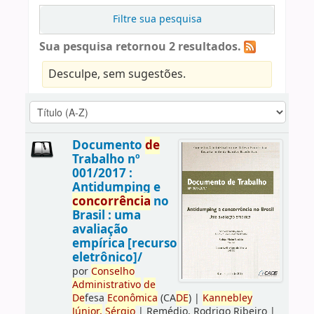
Filtre sua pesquisa
Sua pesquisa retornou 2 resultados.
Desculpe, sem sugestões.
Documento
de
Trabalho nº
001/2017 :
Antidumping e
concorrência
no
Brasil : uma
avaliação
empírica [recurso
eletrônico]/
por
Conselho
Administrativo
de
De
fesa
Econômica
(CA
DE
)
|
Kannebley
Júnior,
Sérgio
|
Remédio, Rodrigo Ribeiro
|