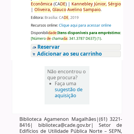
Econômica
(CA
DE
)
|
Kannebley
Júnior,
Sérgio
|
Oliveira,
Glauco
Avelino
Sampaio
.
Editora:
Brasília: CA
DE
, 2019
Recursos online:
Clique aqui para acessar online
Disponibili
da
de
:
Itens disponíveis para empréstimo:
[
Número
de
chama
da
:
341.3787 D637
]
(1).
Reservar
Adicionar ao seu carrinho
Não encontrou o
que procura?
Faça uma
sugestão de
aquisição
Biblioteca Agamenon Magalhães|(61) 3221-
8416| biblioteca@cade.gov.br| Setor de
Edifícios de Utilidade Pública Norte – SEPN,