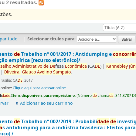
u 2 resultados.
tões.
par tudo
|
Selecionar títulos para:
mento
de
Trabalho nº 001/2017 : Antidumping e
concorrê
ção empírica [recurso eletrônico]/
selho
Administrativo
de
De
fesa
Econômica
(CA
DE
)
|
Kannebley
Jún
|
Oliveira,
Glauco
Avelino
Sampaio
.
rasília: CA
DE
, 2017
 online:
Clique aqui para acessar online
li
da
de
:
Itens disponíveis para empréstimo:
[
Número
de
chama
da
:
341.3787 D
rvar
Adicionar ao seu carrinho
mento
de
Trabalho nº 002/2019 : Probabili
da
de
de
investi
a
s antidumping para a indústria brasileira : Efeitos par
nico] /