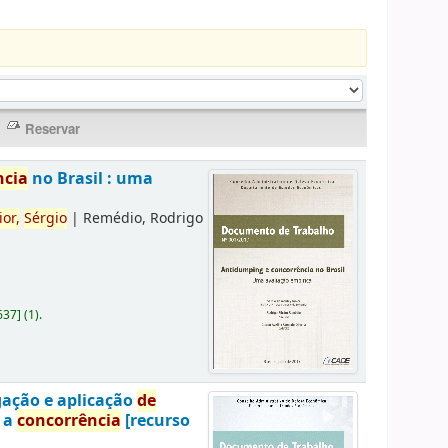
ncia
no Brasil : uma
ior,
Sérgio
|
Remédio, Rodrigo
637
]
(1).
gação e aplicação
de
a a
concorrência
[recurso