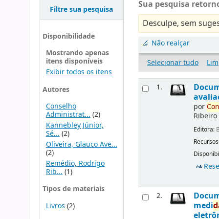
Sua pesquisa retorno
Filtre sua pesquisa
Desculpe, sem suges
Disponibilidade
Não realçar
Mostrando apenas
itens disponíveis
Selecionar tudo
Lim
Exibir todos os itens
Docu
1.
Autores
avalia
Conselho
por
Con
Administrat...
(2)
Ribeiro
Kannebley Júnior,
Editora:
B
Sé...
(2)
Recursos
Oliveira, Glauco Ave...
(2)
Disponibi
Remédio, Rodrigo
Rese
Rib...
(1)
Tipos de materiais
Docu
2.
medi
d
Livros
(2)
eletrô