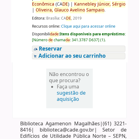
Econômica
(CA
DE
)
|
Kannebley
Júnior,
Sérgio
|
Oliveira,
Glauco
Avelino
Sampaio
.
Editora:
Brasília: CA
DE
, 2019
Recursos online:
Clique aqui para acessar online
Disponibili
da
de
:
Itens disponíveis para empréstimo:
[
Número
de
chama
da
:
341.3787 D637
]
(1).
Reservar
Adicionar ao seu carrinho
Não encontrou o
que procura?
Faça uma
sugestão de
aquisição
Biblioteca Agamenon Magalhães|(61) 3221-
8416| biblioteca@cade.gov.br| Setor de
Edifícios de Utilidade Pública Norte – SEPN,