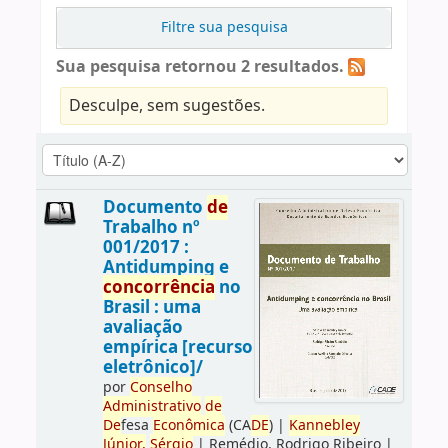
Filtre sua pesquisa
Sua pesquisa retornou 2 resultados.
Desculpe, sem sugestões.
Documento
de
Trabalho nº
001/2017 :
Antidumping e
concorrência
no
Brasil : uma
avaliação
empírica [recurso
eletrônico]/
por
Conselho
Administrativo
de
De
fesa
Econômica
(CA
DE
)
|
Kannebley
Júnior,
Sérgio
|
Remédio, Rodrigo Ribeiro
|