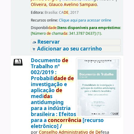
Oliveira,
Glauco
Avelino
Sampaio
.
Editora:
Brasília: CA
DE
, 2017
Recursos online:
Clique aqui para acessar online
Disponibili
da
de
:
Itens disponíveis para empréstimo:
[
Número
de
chama
da
:
341.3787 D637
]
(1).
Reservar
Adicionar ao seu carrinho
Documento
de
Trabalho nº
002/2019 :
Probabili
da
de
de
investigação e
aplicação
de
medi
da
s
antidumping
para a indústria
brasileira : Efeitos
para a
concorrência
[recurso
eletrônico] /
por
Conselho
Administrativo
de
De
fesa