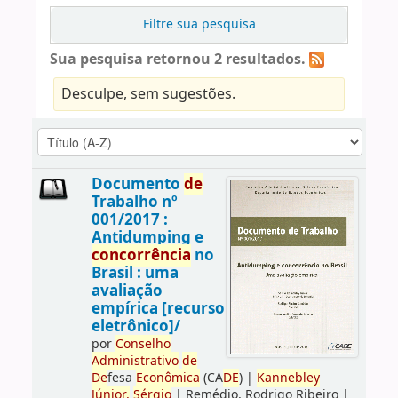
Filtre sua pesquisa
Sua pesquisa retornou 2 resultados.
Desculpe, sem sugestões.
Documento
de
Trabalho nº
001/2017 :
Antidumping e
concorrência
no
Brasil : uma
avaliação
empírica [recurso
eletrônico]/
por
Conselho
Administrativo
de
De
fesa
Econômica
(CA
DE
)
|
Kannebley
Júnior,
Sérgio
|
Remédio, Rodrigo Ribeiro
|