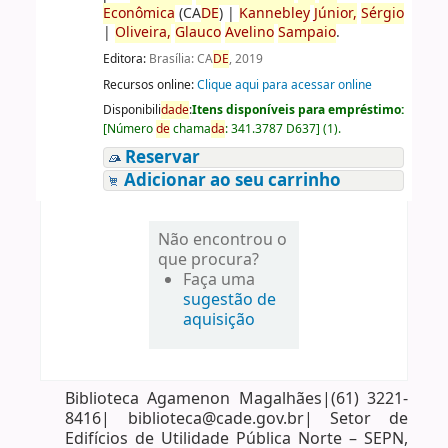
Econômica
(CA
DE
)
|
Kannebley
Júnior,
Sérgio
|
Oliveira,
Glauco
Avelino
Sampaio
.
Editora:
Brasília: CA
DE
, 2019
Recursos online:
Clique aqui para acessar online
Disponibili
da
de
:
Itens disponíveis para empréstimo:
[
Número
de
chama
da
:
341.3787 D637
]
(1).
Reservar
Adicionar ao seu carrinho
Não encontrou o
que procura?
Faça uma
sugestão de
aquisição
Biblioteca Agamenon Magalhães|(61) 3221-
8416| biblioteca@cade.gov.br| Setor de
Edifícios de Utilidade Pública Norte – SEPN,