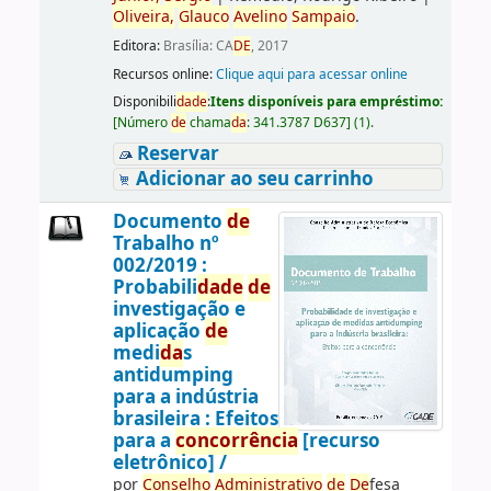
Oliveira,
Glauco
Avelino
Sampaio
.
Editora:
Brasília: CA
DE
, 2017
Recursos online:
Clique aqui para acessar online
Disponibili
da
de
:
Itens disponíveis para empréstimo:
[
Número
de
chama
da
:
341.3787 D637
]
(1).
Reservar
Adicionar ao seu carrinho
Documento
de
Trabalho nº
002/2019 :
Probabili
da
de
de
investigação e
aplicação
de
medi
da
s
antidumping
para a indústria
brasileira : Efeitos
para a
concorrência
[recurso
eletrônico] /
por
Conselho
Administrativo
de
De
fesa