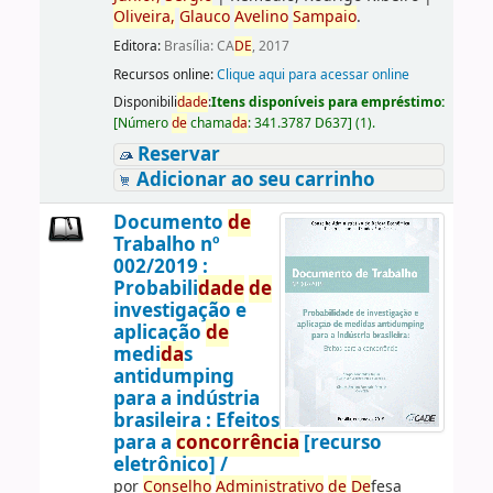
Oliveira,
Glauco
Avelino
Sampaio
.
Editora:
Brasília: CA
DE
, 2017
Recursos online:
Clique aqui para acessar online
Disponibili
da
de
:
Itens disponíveis para empréstimo:
[
Número
de
chama
da
:
341.3787 D637
]
(1).
Reservar
Adicionar ao seu carrinho
Documento
de
Trabalho nº
002/2019 :
Probabili
da
de
de
investigação e
aplicação
de
medi
da
s
antidumping
para a indústria
brasileira : Efeitos
para a
concorrência
[recurso
eletrônico] /
por
Conselho
Administrativo
de
De
fesa