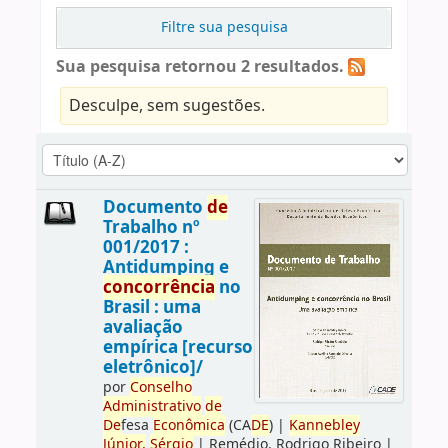
Filtre sua pesquisa
Sua pesquisa retornou 2 resultados.
Desculpe, sem sugestões.
Documento
de
Trabalho nº
001/2017 :
Antidumping e
concorrência
no
Brasil : uma
avaliação
empírica [recurso
eletrônico]/
por
Conselho
Administrativo
de
De
fesa
Econômica
(CA
DE
)
|
Kannebley
Júnior,
Sérgio
|
Remédio, Rodrigo Ribeiro
|