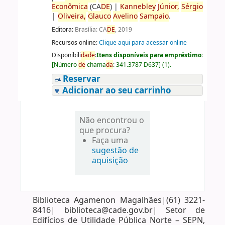
Econômica
(CA
DE
)
|
Kannebley
Júnior,
Sérgio
|
Oliveira,
Glauco
Avelino
Sampaio
.
Editora:
Brasília: CA
DE
, 2019
Recursos online:
Clique aqui para acessar online
Disponibili
da
de
:
Itens disponíveis para empréstimo:
[
Número
de
chama
da
:
341.3787 D637
]
(1).
Reservar
Adicionar ao seu carrinho
Não encontrou o
que procura?
Faça uma
sugestão de
aquisição
Biblioteca Agamenon Magalhães|(61) 3221-
8416| biblioteca@cade.gov.br| Setor de
Edifícios de Utilidade Pública Norte – SEPN,