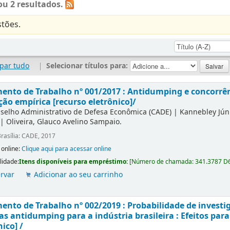
u 2 resultados.
tões.
par tudo
|
Selecionar títulos para:
nto de Trabalho nº 001/2017 : Antidumping e concorrên
ção empírica [recurso eletrônico]/
selho Administrativo de Defesa Econômica (CADE)
|
Kannebley Júni
|
Oliveira, Glauco Avelino Sampaio.
rasília: CADE, 2017
 online:
Clique aqui para acessar online
lidade:
Itens disponíveis para empréstimo:
[
Número de chamada:
341.3787 D
rvar
Adicionar ao seu carrinho
nto de Trabalho nº 002/2019 : Probabilidade de investi
s antidumping para a indústria brasileira : Efeitos para
nico] /