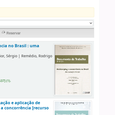
cia no Brasil : uma
or, Sérgio
|
Remédio, Rodrigo
637
]
(1).
gação e aplicação de
 a concorrência [recurso