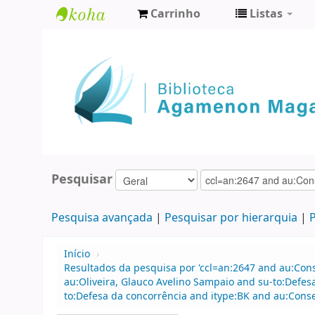
Carrinho
Listas
Biblioteca
Agamenon
Magalhães
Pesquisar
Pesquisa avançada
Pesquisar por hierarquia
P
Início
›
Resultados da pesquisa por 'ccl=an:2647 and au:Con
au:Oliveira, Glauco Avelino Sampaio and su-to:Defes
to:Defesa da concorrência and itype:BK and au:Cons