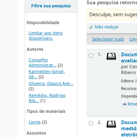
Sua pesquisa retorno
Filtre sua pesquisa
Desculpe, sem suges
Disponibilidade
Não realçar
Limitar aos itens
disponíveis.
Selecionar tudo
Lim
Autores
Docume
1.
Conselho
avalia
Administrat...
(2)
por
Con
Kannebley Júnior,
Ribeiro
Sé...
(2)
Editora:
B
Oliveira, Glauco Ave...
(2)
Recursos
Remédio, Rodrigo
Disponibi
Rib...
(1)
Rese
Tipos de materiais
Livros
(2)
Docume
2.
medida
Assuntos
eletrô