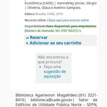
Econômica (CADE)
|
Kannebley Júnior, Sérgio
|
Oliveira, Glauco Avelino Sampaio.
Editora:
Brasília: CADE, 2019
Recursos online:
Clique aqui para acessar online
Disponibilidade:
Itens disponíveis para empréstimo:
[
Número de chamada:
341.3787 D637
]
(1).
Reservar
Adicionar ao seu carrinho
Não encontrou o
que procura?
Faça uma
sugestão de
aquisição
Biblioteca Agamenon Magalhães|(61) 3221-
8416| biblioteca@cade.gov.br| Setor de
Edifícios de Utilidade Pública Norte – SEPN,