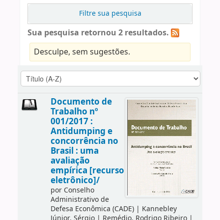
Filtre sua pesquisa
Sua pesquisa retornou 2 resultados.
Desculpe, sem sugestões.
Documento de
Trabalho nº
001/2017 :
Antidumping e
concorrência no
Brasil : uma
avaliação
empírica [recurso
eletrônico]/
por
Conselho
Administrativo de
Defesa Econômica (CADE)
|
Kannebley
Júnior, Sérgio
|
Remédio, Rodrigo Ribeiro
|