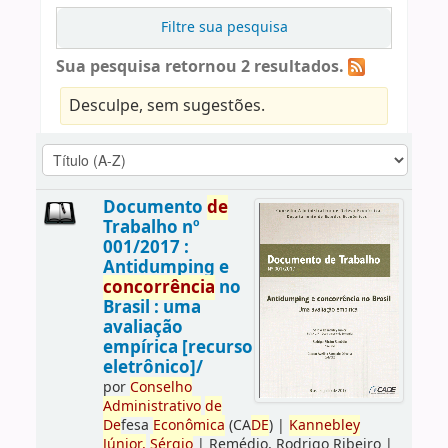
Filtre sua pesquisa
Sua pesquisa retornou 2 resultados.
Desculpe, sem sugestões.
Documento
de
Trabalho nº
001/2017 :
Antidumping e
concorrência
no
Brasil : uma
avaliação
empírica [recurso
eletrônico]/
por
Conselho
Administrativo
de
De
fesa
Econômica
(CA
DE
)
|
Kannebley
Júnior,
Sérgio
|
Remédio, Rodrigo Ribeiro
|