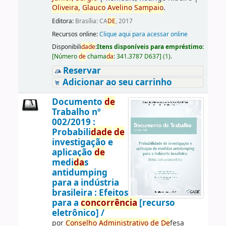
Oliveira,
Glauco
Avelino
Sampaio
.
Editora:
Brasília: CA
DE
, 2017
Recursos online:
Clique aqui para acessar online
Disponibili
da
de
:
Itens disponíveis para empréstimo:
[
Número
de
chama
da
:
341.3787 D637
]
(1).
Reservar
Adicionar ao seu carrinho
Documento
de
Trabalho nº
002/2019 :
Probabili
da
de
de
investigação e
aplicação
de
medi
da
s
antidumping
para a indústria
brasileira : Efeitos
para a
concorrência
[recurso
eletrônico] /
por
Conselho
Administrativo
de
De
fesa