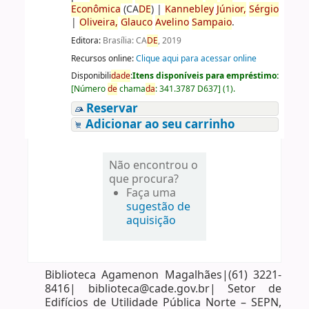
Econômica
(CA
DE
)
|
Kannebley
Júnior,
Sérgio
|
Oliveira,
Glauco
Avelino
Sampaio
.
Editora:
Brasília: CA
DE
, 2019
Recursos online:
Clique aqui para acessar online
Disponibili
da
de
:
Itens disponíveis para empréstimo:
[
Número
de
chama
da
:
341.3787 D637
]
(1).
Reservar
Adicionar ao seu carrinho
Não encontrou o
que procura?
Faça uma
sugestão de
aquisição
Biblioteca Agamenon Magalhães|(61) 3221-
8416| biblioteca@cade.gov.br| Setor de
Edifícios de Utilidade Pública Norte – SEPN,