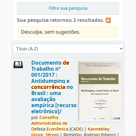
Filtre sua pesquisa
Sua pesquisa retornou 2 resultados.
Desculpe, sem sugestões.
Documento
de
Trabalho nº
001/2017 :
Antidumping e
concorrência
no
Brasil : uma
avaliação
empírica [recurso
eletrônico]/
por
Conselho
Administrativo
de
De
fesa
Econômica
(CA
DE
)
|
Kannebley
Júnior,
Sérgio
|
Remédio, Rodrigo Ribeiro
|