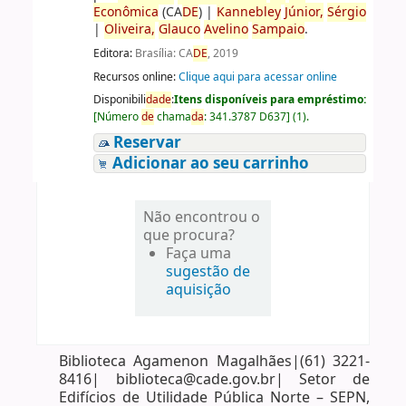
Econômica
(CA
DE
)
|
Kannebley
Júnior,
Sérgio
|
Oliveira,
Glauco
Avelino
Sampaio
.
Editora:
Brasília: CA
DE
, 2019
Recursos online:
Clique aqui para acessar online
Disponibili
da
de
:
Itens disponíveis para empréstimo:
[
Número
de
chama
da
:
341.3787 D637
]
(1).
Reservar
Adicionar ao seu carrinho
Não encontrou o
que procura?
Faça uma
sugestão de
aquisição
Biblioteca Agamenon Magalhães|(61) 3221-
8416| biblioteca@cade.gov.br| Setor de
Edifícios de Utilidade Pública Norte – SEPN,