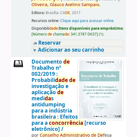
Oliveira,
Glauco
Avelino
Sampaio
.
Editora:
Brasília: CA
DE
, 2017
Recursos online:
Clique aqui para acessar online
Disponibili
da
de
:
Itens disponíveis para empréstimo:
[
Número
de
chama
da
:
341.3787 D637
]
(1).
Reservar
Adicionar ao seu carrinho
Documento
de
Trabalho nº
002/2019 :
Probabili
da
de
de
investigação e
aplicação
de
medi
da
s
antidumping
para a indústria
brasileira : Efeitos
para a
concorrência
[recurso
eletrônico] /
por
Conselho
Administrativo
de
De
fesa