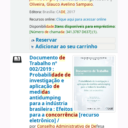
Oliveira,
Glauco
Avelino
Sampaio
.
Editora:
Brasília: CA
DE
, 2017
Recursos online:
Clique aqui para acessar online
Disponibili
da
de
:
Itens disponíveis para empréstimo:
[
Número
de
chama
da
:
341.3787 D637
]
(1).
Reservar
Adicionar ao seu carrinho
Documento
de
Trabalho nº
002/2019 :
Probabili
da
de
de
investigação e
aplicação
de
medi
da
s
antidumping
para a indústria
brasileira : Efeitos
para a
concorrência
[recurso
eletrônico] /
por
Conselho
Administrativo
de
De
fesa