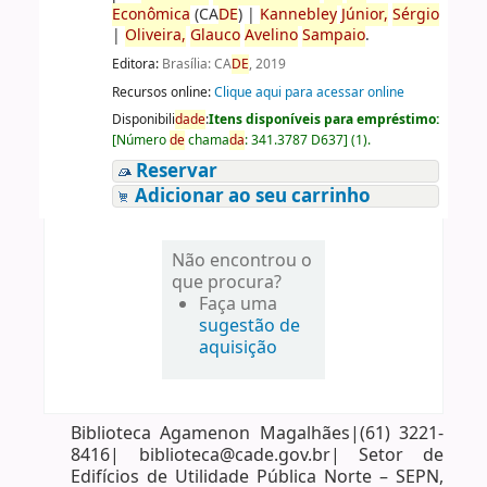
Econômica
(CA
DE
)
|
Kannebley
Júnior,
Sérgio
|
Oliveira,
Glauco
Avelino
Sampaio
.
Editora:
Brasília: CA
DE
, 2019
Recursos online:
Clique aqui para acessar online
Disponibili
da
de
:
Itens disponíveis para empréstimo:
[
Número
de
chama
da
:
341.3787 D637
]
(1).
Reservar
Adicionar ao seu carrinho
Não encontrou o
que procura?
Faça uma
sugestão de
aquisição
Biblioteca Agamenon Magalhães|(61) 3221-
8416| biblioteca@cade.gov.br| Setor de
Edifícios de Utilidade Pública Norte – SEPN,