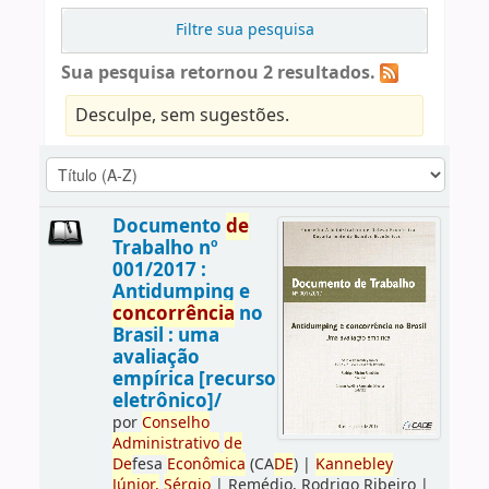
Filtre sua pesquisa
Sua pesquisa retornou 2 resultados.
Desculpe, sem sugestões.
Documento
de
Trabalho nº
001/2017 :
Antidumping e
concorrência
no
Brasil : uma
avaliação
empírica [recurso
eletrônico]/
por
Conselho
Administrativo
de
De
fesa
Econômica
(CA
DE
)
|
Kannebley
Júnior,
Sérgio
|
Remédio, Rodrigo Ribeiro
|