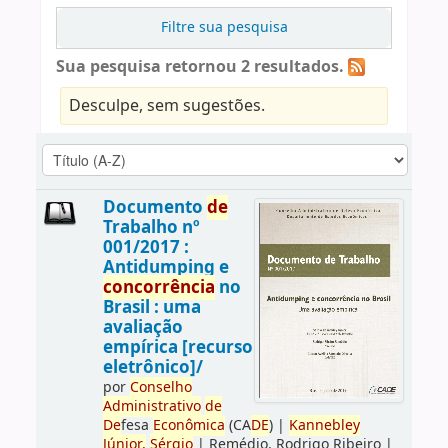
Filtre sua pesquisa
Sua pesquisa retornou 2 resultados.
Desculpe, sem sugestões.
Documento
de
Trabalho nº
001/2017 :
Antidumping e
concorrência
no
Brasil : uma
avaliação
empírica [recurso
eletrônico]/
por
Conselho
Administrativo
de
De
fesa
Econômica
(CA
DE
)
|
Kannebley
Júnior,
Sérgio
|
Remédio, Rodrigo Ribeiro
|