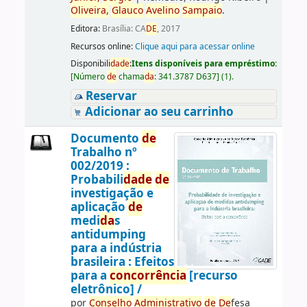
Oliveira,
Glauco
Avelino
Sampaio
.
Editora:
Brasília: CA
DE
, 2017
Recursos online:
Clique aqui para acessar online
Disponibili
da
de
:
Itens disponíveis para empréstimo:
[
Número
de
chama
da
:
341.3787 D637
]
(1).
Reservar
Adicionar ao seu carrinho
Documento
de
Trabalho nº
002/2019 :
Probabili
da
de
de
investigação e
aplicação
de
medi
da
s
antidumping
para a indústria
brasileira : Efeitos
para a
concorrência
[recurso
eletrônico] /
por
Conselho
Administrativo
de
De
fesa