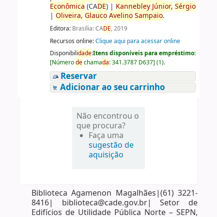
Econômica
(CA
DE
)
|
Kannebley
Júnior,
Sérgio
|
Oliveira,
Glauco
Avelino
Sampaio
.
Editora:
Brasília: CA
DE
, 2019
Recursos online:
Clique aqui para acessar online
Disponibili
da
de
:
Itens disponíveis para empréstimo:
[
Número
de
chama
da
:
341.3787 D637
]
(1).
Reservar
Adicionar ao seu carrinho
Não encontrou o
que procura?
Faça uma
sugestão de
aquisição
Biblioteca Agamenon Magalhães|(61) 3221-
8416| biblioteca@cade.gov.br| Setor de
Edifícios de Utilidade Pública Norte – SEPN,