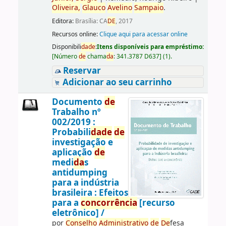
Oliveira,
Glauco
Avelino
Sampaio
.
Editora:
Brasília: CA
DE
, 2017
Recursos online:
Clique aqui para acessar online
Disponibili
da
de
:
Itens disponíveis para empréstimo:
[
Número
de
chama
da
:
341.3787 D637
]
(1).
Reservar
Adicionar ao seu carrinho
Documento
de
Trabalho nº
002/2019 :
Probabili
da
de
de
investigação e
aplicação
de
medi
da
s
antidumping
para a indústria
brasileira : Efeitos
para a
concorrência
[recurso
eletrônico] /
por
Conselho
Administrativo
de
De
fesa