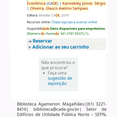
Econômica
(CA
DE
)
|
Kannebley
Júnior,
Sérgio
|
Oliveira,
Glauco
Avelino
Sampaio
.
Editora:
Brasília: CA
DE
, 2019
Recursos online:
Clique aqui para acessar online
Disponibili
da
de
:
Itens disponíveis para empréstimo:
[
Número
de
chama
da
:
341.3787 D637
]
(1).
Reservar
Adicionar ao seu carrinho
Não encontrou o
que procura?
Faça uma
sugestão de
aquisição
Biblioteca Agamenon Magalhães|(61) 3221-
8416| biblioteca@cade.gov.br| Setor de
Edifícios de Utilidade Pública Norte – SEPN,