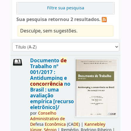
Filtre sua pesquisa
Sua pesquisa retornou 2 resultados.
Desculpe, sem sugestões.
Documento
de
Trabalho nº
001/2017 :
Antidumping e
concorrência
no
Brasil : uma
avaliação
empírica [recurso
eletrônico]/
por
Conselho
Administrativo
de
De
fesa
Econômica
(CA
DE
)
|
Kannebley
Júnior,
Sérgio
|
Remédio, Rodrigo Ribeiro
|