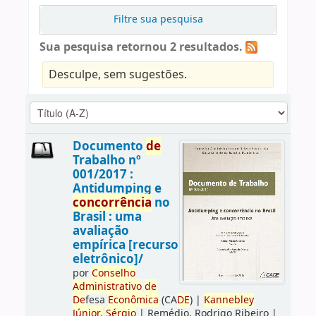
Filtre sua pesquisa
Sua pesquisa retornou 2 resultados.
Desculpe, sem sugestões.
Documento
de
Trabalho nº
001/2017 :
Antidumping e
concorrência
no
Brasil : uma
avaliação
empírica [recurso
eletrônico]/
por
Conselho
Administrativo
de
De
fesa
Econômica
(CA
DE
)
|
Kannebley
Júnior,
Sérgio
|
Remédio, Rodrigo Ribeiro
|