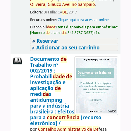
Oliveira,
Glauco
Avelino
Sampaio
.
Editora:
Brasília: CA
DE
, 2017
Recursos online:
Clique aqui para acessar online
Disponibili
da
de
:
Itens disponíveis para empréstimo:
[
Número
de
chama
da
:
341.3787 D637
]
(1).
Reservar
Adicionar ao seu carrinho
Documento
de
Trabalho nº
002/2019 :
Probabili
da
de
de
investigação e
aplicação
de
medi
da
s
antidumping
para a indústria
brasileira : Efeitos
para a
concorrência
[recurso
eletrônico] /
por
Conselho
Administrativo
de
De
fesa