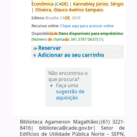
Econômica
(CA
DE
)
|
Kannebley
Júnior,
Sérgio
|
Oliveira,
Glauco
Avelino
Sampaio
.
Editora:
Brasília: CA
DE
, 2019
Recursos online:
Clique aqui para acessar online
Disponibili
da
de
:
Itens disponíveis para empréstimo:
[
Número
de
chama
da
:
341.3787 D637
]
(1).
Reservar
Adicionar ao seu carrinho
Não encontrou o
que procura?
Faça uma
sugestão de
aquisição
Biblioteca Agamenon Magalhães|(61) 3221-
8416| biblioteca@cade.gov.br| Setor de
Edifícios de Utilidade Pública Norte – SEPN,