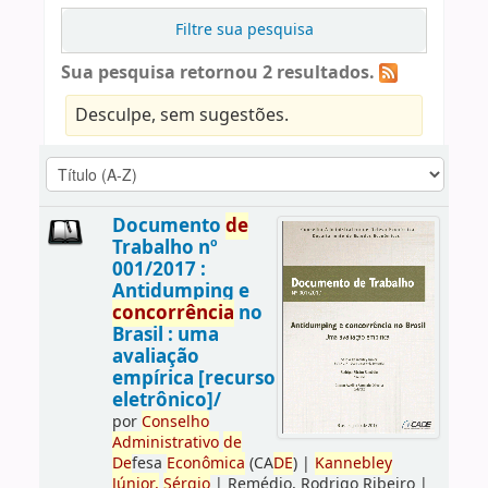
Filtre sua pesquisa
Sua pesquisa retornou 2 resultados.
Desculpe, sem sugestões.
Documento
de
Trabalho nº
001/2017 :
Antidumping e
concorrência
no
Brasil : uma
avaliação
empírica [recurso
eletrônico]/
por
Conselho
Administrativo
de
De
fesa
Econômica
(CA
DE
)
|
Kannebley
Júnior,
Sérgio
|
Remédio, Rodrigo Ribeiro
|