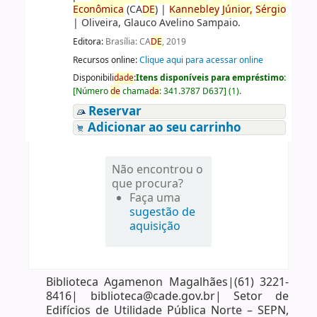
Econômica
(CA
DE
)
|
Kannebley
Júnior,
Sérgio
|
Oliveira, Glauco Avelino Sampaio.
Editora:
Brasília: CA
DE
, 2019
Recursos online:
Clique aqui para acessar online
Disponibili
da
de
:
Itens disponíveis para empréstimo:
[
Número
de
chama
da
:
341.3787 D637
]
(1).
Reservar
Adicionar ao seu carrinho
Não encontrou o
que procura?
Faça uma
sugestão de
aquisição
Biblioteca Agamenon Magalhães|(61) 3221-
8416| biblioteca@cade.gov.br| Setor de
Edifícios de Utilidade Pública Norte – SEPN,