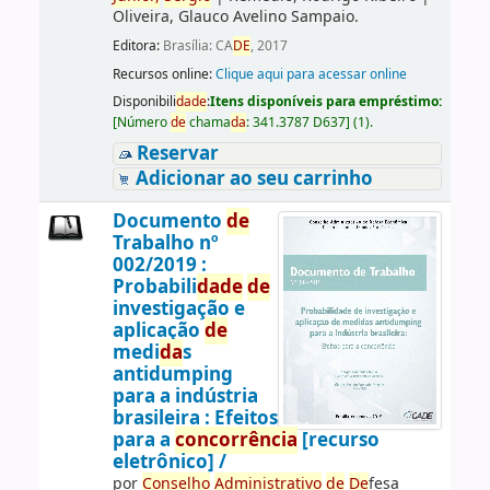
Oliveira, Glauco Avelino Sampaio.
Editora:
Brasília: CA
DE
, 2017
Recursos online:
Clique aqui para acessar online
Disponibili
da
de
:
Itens disponíveis para empréstimo:
[
Número
de
chama
da
:
341.3787 D637
]
(1).
Reservar
Adicionar ao seu carrinho
Documento
de
Trabalho nº
002/2019 :
Probabili
da
de
de
investigação e
aplicação
de
medi
da
s
antidumping
para a indústria
brasileira : Efeitos
para a
concorrência
[recurso
eletrônico] /
por
Conselho
Administrativo
de
De
fesa