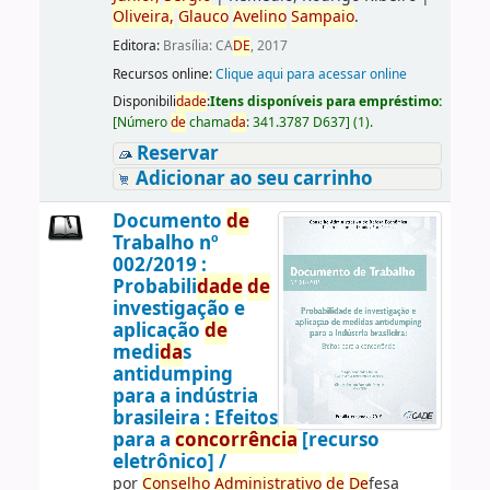
Oliveira,
Glauco
Avelino
Sampaio
.
Editora:
Brasília: CA
DE
, 2017
Recursos online:
Clique aqui para acessar online
Disponibili
da
de
:
Itens disponíveis para empréstimo:
[
Número
de
chama
da
:
341.3787 D637
]
(1).
Reservar
Adicionar ao seu carrinho
Documento
de
Trabalho nº
002/2019 :
Probabili
da
de
de
investigação e
aplicação
de
medi
da
s
antidumping
para a indústria
brasileira : Efeitos
para a
concorrência
[recurso
eletrônico] /
por
Conselho
Administrativo
de
De
fesa