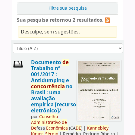
Filtre sua pesquisa
Sua pesquisa retornou 2 resultados.
Desculpe, sem sugestões.
Documento
de
Trabalho nº
001/2017 :
Antidumping e
concorrência
no
Brasil : uma
avaliação
empírica [recurso
eletrônico]/
por
Conselho
Administrativo
de
De
fesa
Econômica
(CA
DE
)
|
Kannebley
Júnior,
Sérgio
|
Remédio, Rodrigo Ribeiro
|