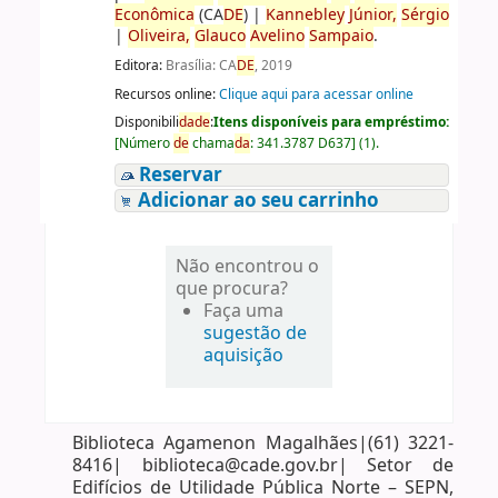
Econômica
(CA
DE
)
|
Kannebley
Júnior,
Sérgio
|
Oliveira,
Glauco
Avelino
Sampaio
.
Editora:
Brasília: CA
DE
, 2019
Recursos online:
Clique aqui para acessar online
Disponibili
da
de
:
Itens disponíveis para empréstimo:
[
Número
de
chama
da
:
341.3787 D637
]
(1).
Reservar
Adicionar ao seu carrinho
Não encontrou o
que procura?
Faça uma
sugestão de
aquisição
Biblioteca Agamenon Magalhães|(61) 3221-
8416| biblioteca@cade.gov.br| Setor de
Edifícios de Utilidade Pública Norte – SEPN,