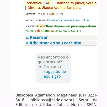
Econômica
(CA
DE
)
|
Kannebley
Júnior,
Sérgio
|
Oliveira,
Glauco
Avelino
Sampaio
.
Editora:
Brasília: CA
DE
, 2019
Recursos online:
Clique aqui para acessar online
Disponibili
da
de
:
Itens disponíveis para empréstimo:
[
Número
de
chama
da
:
341.3787 D637
]
(1).
Reservar
Adicionar ao seu carrinho
Não encontrou o
que procura?
Faça uma
sugestão de
aquisição
Biblioteca Agamenon Magalhães|(61) 3221-
8416| biblioteca@cade.gov.br| Setor de
Edifícios de Utilidade Pública Norte – SEPN,