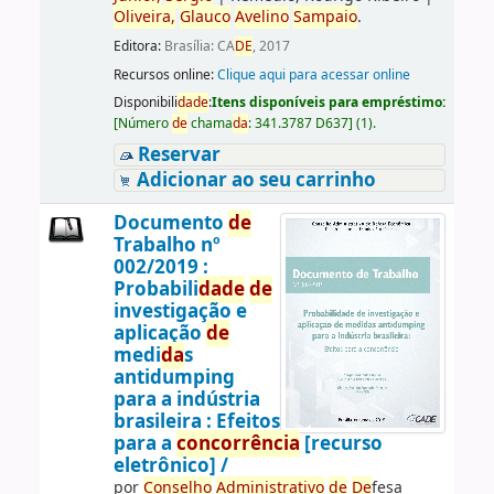
Oliveira,
Glauco
Avelino
Sampaio
.
Editora:
Brasília: CA
DE
, 2017
Recursos online:
Clique aqui para acessar online
Disponibili
da
de
:
Itens disponíveis para empréstimo:
[
Número
de
chama
da
:
341.3787 D637
]
(1).
Reservar
Adicionar ao seu carrinho
Documento
de
Trabalho nº
002/2019 :
Probabili
da
de
de
investigação e
aplicação
de
medi
da
s
antidumping
para a indústria
brasileira : Efeitos
para a
concorrência
[recurso
eletrônico] /
por
Conselho
Administrativo
de
De
fesa