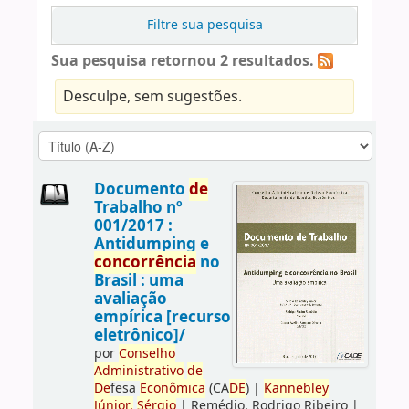
Filtre sua pesquisa
Sua pesquisa retornou 2 resultados.
Desculpe, sem sugestões.
Documento
de
Trabalho nº
001/2017 :
Antidumping e
concorrência
no
Brasil : uma
avaliação
empírica [recurso
eletrônico]/
por
Conselho
Administrativo
de
De
fesa
Econômica
(CA
DE
)
|
Kannebley
Júnior,
Sérgio
|
Remédio, Rodrigo Ribeiro
|