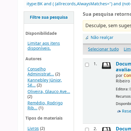
itype:BK and ( (allrecords,AlwaysMatches='') and (not
Sua pesquisa retorno
Filtre sua pesquisa
Desculpe, sem suges
Disponibilidade
Não realçar
Limitar aos itens
disponíveis.
Selecionar tudo
Lim
Autores
Docu
1.
Conselho
avalia
Administrat...
(2)
por
Con
Kannebley Júnior,
Ribeiro
Sé...
(2)
Editora:
B
Oliveira, Glauco Ave...
(2)
Recursos
Remédio, Rodrigo
Disponibi
Rib...
(1)
Rese
Tipos de materiais
Livros
(2)
Docu
2.