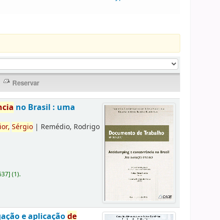
ncia
no Brasil : uma
ior,
Sérgio
|
Remédio, Rodrigo
637
]
(1).
gação e aplicação
de