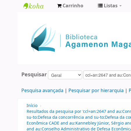
Carrinho
Listas
Biblioteca
Agamenon
Magalhães
Pesquisar
Pesquisa avançada
Pesquisar por hierarquia
P
Início
›
Resultados da pesquisa por 'ccl=an:2647 and au:Con
su-to:Defesa da concorrência and su-to:Defesa da c
Econômica CADE and au:Kannebley Júnior, Sérgio an
and au:Conselho Administrativo de Defesa Econômica