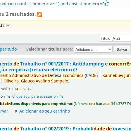
-onloan-count,st-numeric >= 1) and (lost,st-numeric=0) )'
u 2 resultados.
tões.
par tudo
|
Selecionar títulos para:
mento
de
Trabalho nº 001/2017 : Antidumping e
concorrê
ção empírica [recurso eletrônico]/
selho
Administrativo
de
De
fesa
Econômica
(CA
DE
)
|
Kannebley
Jún
|
Oliveira,
Glauco
Avelino
Sampaio
.
rasília: CA
DE
, 2017
 online:
Clique aqui para acessar online
li
da
de
:
Itens disponíveis para empréstimo:
[
Número
de
chama
da
:
341.3787 D
rvar
Adicionar ao seu carrinho
mento
de
Trabalho nº 002/2019 : Probabili
da
de
de
investi