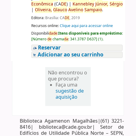
Econômica
(CA
DE
)
|
Kannebley
Júnior,
Sérgio
|
Oliveira,
Glauco
Avelino
Sampaio
.
Editora:
Brasília: CA
DE
, 2019
Recursos online:
Clique aqui para acessar online
Disponibili
da
de
:
Itens disponíveis para empréstimo:
[
Número
de
chama
da
:
341.3787 D637
]
(1).
Reservar
Adicionar ao seu carrinho
Não encontrou o
que procura?
Faça uma
sugestão de
aquisição
Biblioteca Agamenon Magalhães|(61) 3221-
8416| biblioteca@cade.gov.br| Setor de
Edifícios de Utilidade Pública Norte – SEPN,