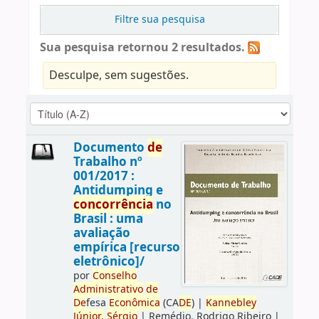
Filtre sua pesquisa
Sua pesquisa retornou 2 resultados.
Desculpe, sem sugestões.
Documento
de
Trabalho nº
001/2017 :
Antidumping e
concorrência
no
Brasil : uma
avaliação
empírica [recurso
eletrônico]/
por
Conselho
Administrativo
de
De
fesa
Econômica
(CA
DE
)
|
Kannebley
Júnior,
Sérgio
|
Remédio, Rodrigo Ribeiro
|