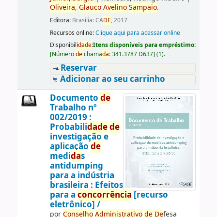
Oliveira,
Glauco
Avelino
Sampaio
.
Editora:
Brasília: CA
DE
, 2017
Recursos online:
Clique aqui para acessar online
Disponibili
da
de
:
Itens disponíveis para empréstimo:
[
Número
de
chama
da
:
341.3787 D637
]
(1).
Reservar
Adicionar ao seu carrinho
Documento
de
Trabalho nº
002/2019 :
Probabili
da
de
de
investigação e
aplicação
de
medi
da
s
antidumping
para a indústria
brasileira : Efeitos
para a
concorrência
[recurso
eletrônico] /
por
Conselho
Administrativo
de
De
fesa