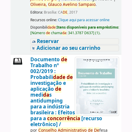
Oliveira,
Glauco
Avelino
Sampaio
.
Editora:
Brasília: CA
DE
, 2017
Recursos online:
Clique aqui para acessar online
Disponibili
da
de
:
Itens disponíveis para empréstimo:
[
Número
de
chama
da
:
341.3787 D637
]
(1).
Reservar
Adicionar ao seu carrinho
Documento
de
Trabalho nº
002/2019 :
Probabili
da
de
de
investigação e
aplicação
de
medi
da
s
antidumping
para a indústria
brasileira : Efeitos
para a
concorrência
[recurso
eletrônico] /
por
Conselho
Administrativo
de
De
fesa