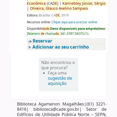
Econômica
(CA
DE
)
|
Kannebley
Júnior,
Sérgio
|
Oliveira,
Glauco
Avelino
Sampaio
.
Editora:
Brasília: CA
DE
, 2019
Recursos online:
Clique aqui para acessar online
Disponibili
da
de
:
Itens disponíveis para empréstimo:
[
Número
de
chama
da
:
341.3787 D637
]
(1).
Reservar
Adicionar ao seu carrinho
Não encontrou o
que procura?
Faça uma
sugestão de
aquisição
Biblioteca Agamenon Magalhães|(61) 3221-
8416| biblioteca@cade.gov.br| Setor de
Edifícios de Utilidade Pública Norte – SEPN,