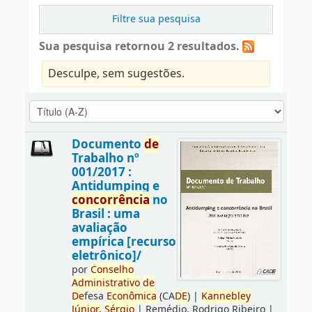
Filtre sua pesquisa
Sua pesquisa retornou 2 resultados.
Desculpe, sem sugestões.
Documento
de
Trabalho nº
001/2017 :
Antidumping e
concorrência
no
Brasil : uma
avaliação
empírica [recurso
eletrônico]/
por
Conselho
Administrativo
de
De
fesa
Econômica
(CA
DE
)
|
Kannebley
Júnior,
Sérgio
|
Remédio, Rodrigo Ribeiro
|