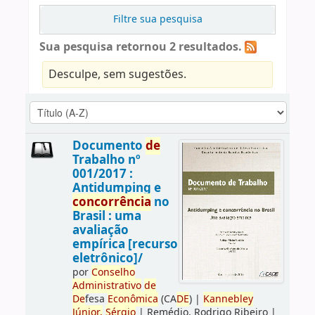
Filtre sua pesquisa
Sua pesquisa retornou 2 resultados.
Desculpe, sem sugestões.
Documento
de
Trabalho nº
001/2017 :
Antidumping e
concorrência
no
Brasil : uma
avaliação
empírica [recurso
eletrônico]/
por
Conselho
Administrativo
de
De
fesa
Econômica
(CA
DE
)
|
Kannebley
Júnior,
Sérgio
|
Remédio, Rodrigo Ribeiro
|