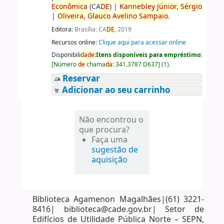
Econômica
(CA
DE
)
|
Kannebley
Júnior,
Sérgio
|
Oliveira,
Glauco
Avelino
Sampaio
.
Editora:
Brasília: CA
DE
, 2019
Recursos online:
Clique aqui para acessar online
Disponibili
da
de
:
Itens disponíveis para empréstimo:
[
Número
de
chama
da
:
341.3787 D637
]
(1).
Reservar
Adicionar ao seu carrinho
Não encontrou o
que procura?
Faça uma
sugestão de
aquisição
Biblioteca Agamenon Magalhães|(61) 3221-
8416| biblioteca@cade.gov.br| Setor de
Edifícios de Utilidade Pública Norte – SEPN,