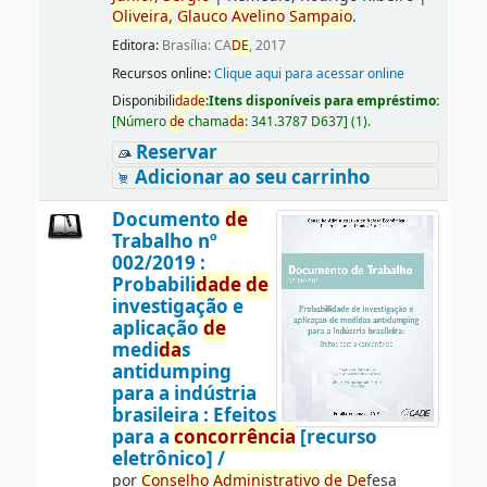
Oliveira,
Glauco
Avelino
Sampaio
.
Editora:
Brasília: CA
DE
, 2017
Recursos online:
Clique aqui para acessar online
Disponibili
da
de
:
Itens disponíveis para empréstimo:
[
Número
de
chama
da
:
341.3787 D637
]
(1).
Reservar
Adicionar ao seu carrinho
Documento
de
Trabalho nº
002/2019 :
Probabili
da
de
de
investigação e
aplicação
de
medi
da
s
antidumping
para a indústria
brasileira : Efeitos
para a
concorrência
[recurso
eletrônico] /
por
Conselho
Administrativo
de
De
fesa