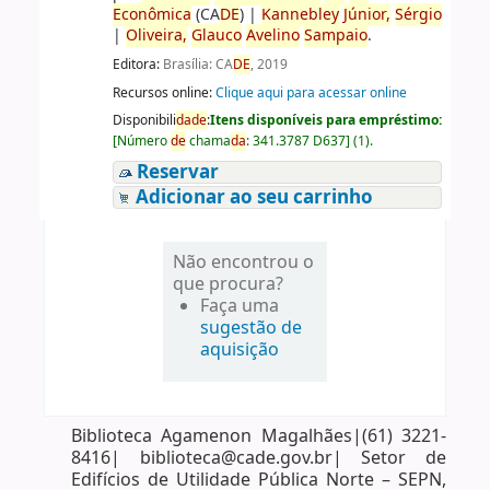
Econômica
(CA
DE
)
|
Kannebley
Júnior,
Sérgio
|
Oliveira,
Glauco
Avelino
Sampaio
.
Editora:
Brasília: CA
DE
, 2019
Recursos online:
Clique aqui para acessar online
Disponibili
da
de
:
Itens disponíveis para empréstimo:
[
Número
de
chama
da
:
341.3787 D637
]
(1).
Reservar
Adicionar ao seu carrinho
Não encontrou o
que procura?
Faça uma
sugestão de
aquisição
Biblioteca Agamenon Magalhães|(61) 3221-
8416| biblioteca@cade.gov.br| Setor de
Edifícios de Utilidade Pública Norte – SEPN,