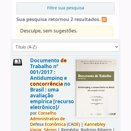
Filtre sua pesquisa
Sua pesquisa retornou 2 resultados.
Desculpe, sem sugestões.
Documento
de
Trabalho nº
001/2017 :
Antidumping e
concorrência
no
Brasil : uma
avaliação
empírica [recurso
eletrônico]/
por
Conselho
Administrativo
de
De
fesa
Econômica
(CA
DE
)
|
Kannebley
Júnior,
Sérgio
|
Remédio, Rodrigo Ribeiro
|