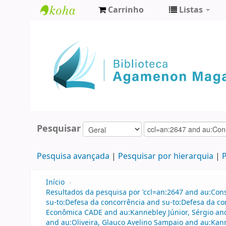
Carrinho
Listas
Biblioteca
Agamenon
Magalhães
Pesquisar
Pesquisa avançada
Pesquisar por hierarquia
P
Início
›
Resultados da pesquisa por 'ccl=an:2647 and au:Con
su-to:Defesa da concorrência and su-to:Defesa da c
Econômica CADE and au:Kannebley Júnior, Sérgio an
and au:Oliveira, Glauco Avelino Sampaio and au:Kann