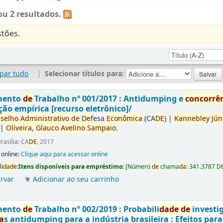
u 2 resultados.
tões.
par tudo
|
Selecionar títulos para:
mento
de
Trabalho nº 001/2017 : Antidumping e
concorrê
ção empírica [recurso eletrônico]/
selho
Administrativo
de
De
fesa
Econômica
(CA
DE
)
|
Kannebley
Jún
|
Oliveira,
Glauco
Avelino
Sampaio
.
rasília: CA
DE
, 2017
 online:
Clique aqui para acessar online
li
da
de
:
Itens disponíveis para empréstimo:
[
Número
de
chama
da
:
341.3787 D
rvar
Adicionar ao seu carrinho
mento
de
Trabalho nº 002/2019 : Probabili
da
de
de
investi
a
s antidumping para a indústria brasileira : Efeitos par