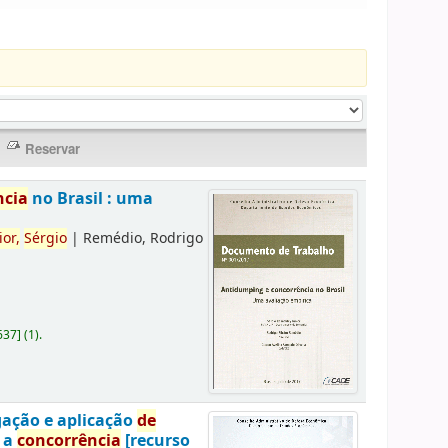
ncia
no Brasil : uma
ior,
Sérgio
|
Remédio, Rodrigo
637
]
(1).
gação e aplicação
de
a a
concorrência
[recurso