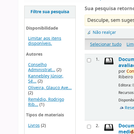
Sua pesquisa retorno
Filtre sua pesquisa
Desculpe, sem suges
Disponibilidade
Não realçar
Limitar aos itens
disponíveis.
Selecionar tudo
Lim
Autores
Docu
1.
Conselho
avalia
Administrat...
(2)
por
Con
Kannebley Júnior,
Ribeiro
Sé...
(2)
Editora:
B
Oliveira, Glauco Ave...
(2)
Recursos
Remédio, Rodrigo
Disponibi
Rib...
(1)
Rese
Tipos de materiais
Livros
(2)
Docu
2.
medi
d