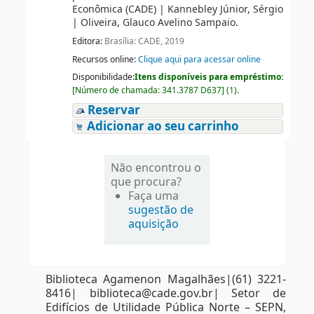
Econômica (CADE)
|
Kannebley Júnior, Sérgio
|
Oliveira, Glauco Avelino Sampaio.
Editora:
Brasília: CADE, 2019
Recursos online:
Clique aqui para acessar online
Disponibilidade:
Itens disponíveis para empréstimo:
[
Número de chamada:
341.3787 D637
]
(1).
Reservar
Adicionar ao seu carrinho
Não encontrou o
que procura?
Faça uma
sugestão de
aquisição
Biblioteca Agamenon Magalhães|(61) 3221-
8416| biblioteca@cade.gov.br| Setor de
Edifícios de Utilidade Pública Norte – SEPN,