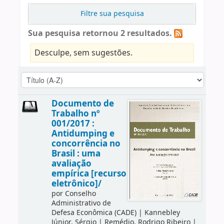
Filtre sua pesquisa
Sua pesquisa retornou 2 resultados.
Desculpe, sem sugestões.
Documento de
Trabalho nº
001/2017 :
Antidumping e
concorrência no
Brasil : uma
avaliação
empírica [recurso
eletrônico]/
por
Conselho
Administrativo de
Defesa Econômica (CADE)
|
Kannebley
Júnior, Sérgio
|
Remédio, Rodrigo Ribeiro
|