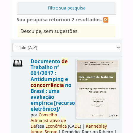
Filtre sua pesquisa
Sua pesquisa retornou 2 resultados.
Desculpe, sem sugestões.
Documento
de
Trabalho nº
001/2017 :
Antidumping e
concorrência
no
Brasil : uma
avaliação
empírica [recurso
eletrônico]/
por
Conselho
Administrativo
de
De
fesa
Econômica
(CA
DE
)
|
Kannebley
Júnior,
Sérgio
|
Remédio, Rodrigo Ribeiro
|