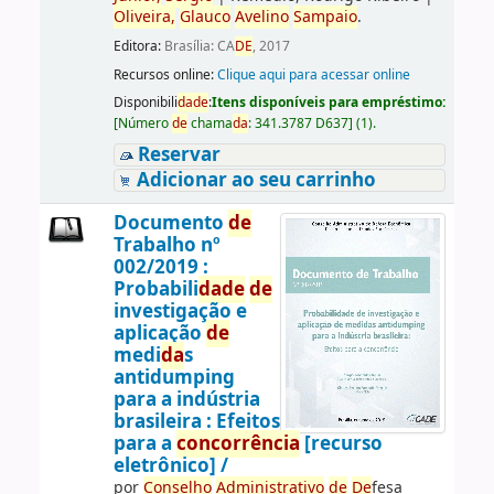
Oliveira,
Glauco
Avelino
Sampaio
.
Editora:
Brasília: CA
DE
, 2017
Recursos online:
Clique aqui para acessar online
Disponibili
da
de
:
Itens disponíveis para empréstimo:
[
Número
de
chama
da
:
341.3787 D637
]
(1).
Reservar
Adicionar ao seu carrinho
Documento
de
Trabalho nº
002/2019 :
Probabili
da
de
de
investigação e
aplicação
de
medi
da
s
antidumping
para a indústria
brasileira : Efeitos
para a
concorrência
[recurso
eletrônico] /
por
Conselho
Administrativo
de
De
fesa