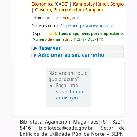
Econômica
(CA
DE
)
|
Kannebley
Júnior,
Sérgio
|
Oliveira,
Glauco
Avelino
Sampaio
.
Editora:
Brasília: CA
DE
, 2019
Recursos online:
Clique aqui para acessar online
Disponibili
da
de
:
Itens disponíveis para empréstimo:
[
Número
de
chama
da
:
341.3787 D637
]
(1).
Reservar
Adicionar ao seu carrinho
Não encontrou o
que procura?
Faça uma
sugestão de
aquisição
Biblioteca Agamenon Magalhães|(61) 3221-
8416| biblioteca@cade.gov.br| Setor de
Edifícios de Utilidade Pública Norte – SEPN,