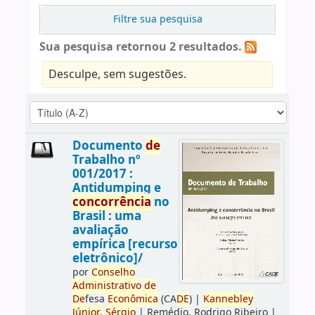
Filtre sua pesquisa
Sua pesquisa retornou 2 resultados.
Desculpe, sem sugestões.
Documento
de
Trabalho nº
001/2017 :
Antidumping e
concorrência
no
Brasil : uma
avaliação
empírica [recurso
eletrônico]/
por
Conselho
Administrativo
de
De
fesa
Econômica
(CA
DE
)
|
Kannebley
Júnior,
Sérgio
|
Remédio, Rodrigo Ribeiro
|