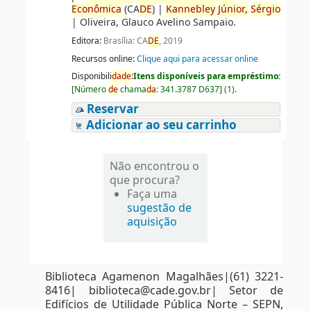
Econômica
(CA
DE
)
|
Kannebley
Júnior,
Sérgio
|
Oliveira, Glauco Avelino Sampaio.
Editora:
Brasília: CA
DE
, 2019
Recursos online:
Clique aqui para acessar online
Disponibili
da
de
:
Itens disponíveis para empréstimo:
[
Número
de
chama
da
:
341.3787 D637
]
(1).
Reservar
Adicionar ao seu carrinho
Não encontrou o
que procura?
Faça uma
sugestão de
aquisição
Biblioteca Agamenon Magalhães|(61) 3221-
8416| biblioteca@cade.gov.br| Setor de
Edifícios de Utilidade Pública Norte – SEPN,