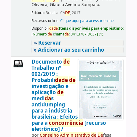
Oliveira, Glauco Avelino Sampaio.
Editora:
Brasília: CA
DE
, 2017
Recursos online:
Clique aqui para acessar online
Disponibili
da
de
:
Itens disponíveis para empréstimo:
[
Número
de
chama
da
:
341.3787 D637
]
(1).
Reservar
Adicionar ao seu carrinho
Documento
de
Trabalho nº
002/2019 :
Probabili
da
de
de
investigação e
aplicação
de
medi
da
s
antidumping
para a indústria
brasileira : Efeitos
para a
concorrência
[recurso
eletrônico] /
por
Conselho
Administrativo
de
De
fesa