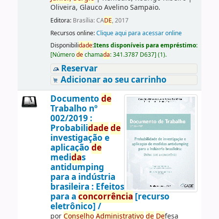
Oliveira, Glauco Avelino Sampaio.
Editora:
Brasília: CA
DE
, 2017
Recursos online:
Clique aqui para acessar online
Disponibili
da
de
:
Itens disponíveis para empréstimo:
[
Número
de
chama
da
:
341.3787 D637
]
(1).
Reservar
Adicionar ao seu carrinho
Documento
de
Trabalho nº
002/2019 :
Probabili
da
de
de
investigação e
aplicação
de
medi
da
s
antidumping
para a indústria
brasileira : Efeitos
para a
concorrência
[recurso
eletrônico] /
por
Conselho
Administrativo
de
De
fesa