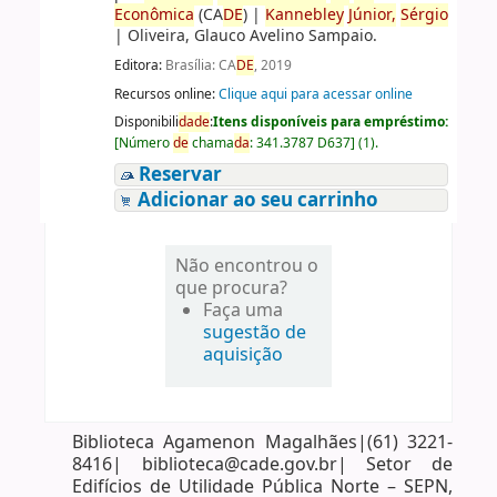
Econômica
(CA
DE
)
|
Kannebley
Júnior,
Sérgio
|
Oliveira, Glauco Avelino Sampaio.
Editora:
Brasília: CA
DE
, 2019
Recursos online:
Clique aqui para acessar online
Disponibili
da
de
:
Itens disponíveis para empréstimo:
[
Número
de
chama
da
:
341.3787 D637
]
(1).
Reservar
Adicionar ao seu carrinho
Não encontrou o
que procura?
Faça uma
sugestão de
aquisição
Biblioteca Agamenon Magalhães|(61) 3221-
8416| biblioteca@cade.gov.br| Setor de
Edifícios de Utilidade Pública Norte – SEPN,