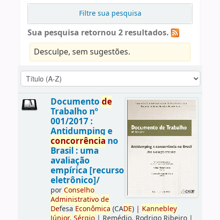
Filtre sua pesquisa
Sua pesquisa retornou 2 resultados.
Desculpe, sem sugestões.
Documento
de
Trabalho nº
001/2017 :
Antidumping e
concorrência
no
Brasil : uma
avaliação
empírica [recurso
eletrônico]/
por
Conselho
Administrativo
de
De
fesa
Econômica
(CA
DE
)
|
Kannebley
Júnior,
Sérgio
|
Remédio, Rodrigo Ribeiro
|