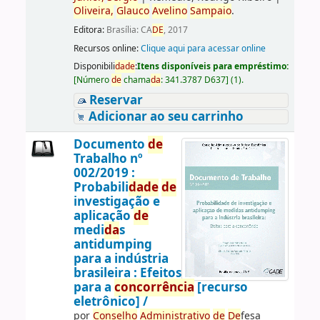
Oliveira,
Glauco
Avelino
Sampaio
.
Editora:
Brasília: CA
DE
, 2017
Recursos online:
Clique aqui para acessar online
Disponibili
da
de
:
Itens disponíveis para empréstimo:
[
Número
de
chama
da
:
341.3787 D637
]
(1).
Reservar
Adicionar ao seu carrinho
Documento
de
Trabalho nº
002/2019 :
Probabili
da
de
de
investigação e
aplicação
de
medi
da
s
antidumping
para a indústria
brasileira : Efeitos
para a
concorrência
[recurso
eletrônico] /
por
Conselho
Administrativo
de
De
fesa