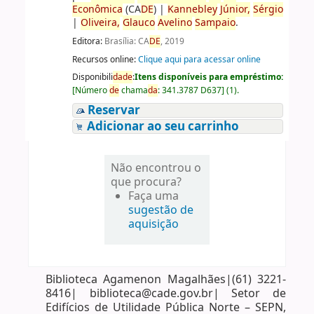
Econômica
(CA
DE
)
|
Kannebley
Júnior,
Sérgio
|
Oliveira,
Glauco
Avelino
Sampaio
.
Editora:
Brasília: CA
DE
, 2019
Recursos online:
Clique aqui para acessar online
Disponibili
da
de
:
Itens disponíveis para empréstimo:
[
Número
de
chama
da
:
341.3787 D637
]
(1).
Reservar
Adicionar ao seu carrinho
Não encontrou o
que procura?
Faça uma
sugestão de
aquisição
Biblioteca Agamenon Magalhães|(61) 3221-
8416| biblioteca@cade.gov.br| Setor de
Edifícios de Utilidade Pública Norte – SEPN,