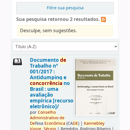
Filtre sua pesquisa
Sua pesquisa retornou 2 resultados.
Desculpe, sem sugestões.
Documento
de
Trabalho nº
001/2017 :
Antidumping e
concorrência
no
Brasil : uma
avaliação
empírica [recurso
eletrônico]/
por
Conselho
Administrativo
de
De
fesa
Econômica
(CA
DE
)
|
Kannebley
Júnior,
Sérgio
|
Remédio, Rodrigo Ribeiro
|