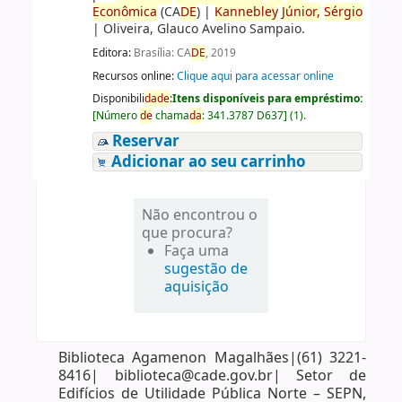
Econômica
(CA
DE
)
|
Kannebley
Júnior,
Sérgio
|
Oliveira, Glauco Avelino Sampaio.
Editora:
Brasília: CA
DE
, 2019
Recursos online:
Clique aqui para acessar online
Disponibili
da
de
:
Itens disponíveis para empréstimo:
[
Número
de
chama
da
:
341.3787 D637
]
(1).
Reservar
Adicionar ao seu carrinho
Não encontrou o
que procura?
Faça uma
sugestão de
aquisição
Biblioteca Agamenon Magalhães|(61) 3221-
8416| biblioteca@cade.gov.br| Setor de
Edifícios de Utilidade Pública Norte – SEPN,