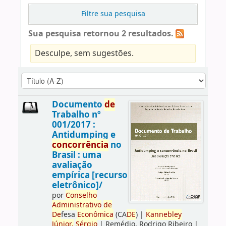
Filtre sua pesquisa
Sua pesquisa retornou 2 resultados.
Desculpe, sem sugestões.
Documento
de
Trabalho nº
001/2017 :
Antidumping e
concorrência
no
Brasil : uma
avaliação
empírica [recurso
eletrônico]/
por
Conselho
Administrativo
de
De
fesa
Econômica
(CA
DE
)
|
Kannebley
Júnior,
Sérgio
|
Remédio, Rodrigo Ribeiro
|