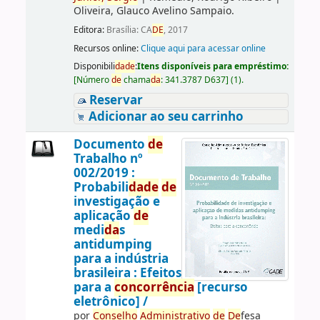
Oliveira, Glauco Avelino Sampaio.
Editora:
Brasília: CA
DE
, 2017
Recursos online:
Clique aqui para acessar online
Disponibili
da
de
:
Itens disponíveis para empréstimo:
[
Número
de
chama
da
:
341.3787 D637
]
(1).
Reservar
Adicionar ao seu carrinho
Documento
de
Trabalho nº
002/2019 :
Probabili
da
de
de
investigação e
aplicação
de
medi
da
s
antidumping
para a indústria
brasileira : Efeitos
para a
concorrência
[recurso
eletrônico] /
por
Conselho
Administrativo
de
De
fesa