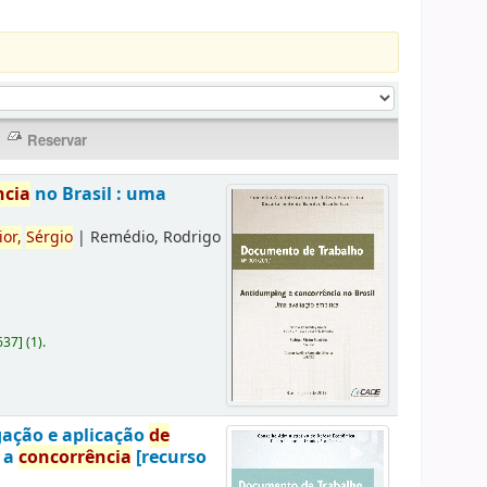
ncia
no Brasil : uma
ior,
Sérgio
|
Remédio, Rodrigo
637
]
(1).
gação e aplicação
de
a a
concorrência
[recurso