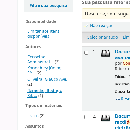
Sua pesquisa retorno
Filtre sua pesquisa
Desculpe, sem suges
Disponibilidade
Não realçar
Limitar aos itens
disponíveis.
Selecionar tudo
Lim
Autores
Docu
1.
Conselho
avalia
Administrat...
(2)
por
Con
Kannebley Júnior,
Ribeiro
Sé...
(2)
Editora:
B
Oliveira, Glauco Ave...
(2)
Recursos
Remédio, Rodrigo
Disponibi
Rib...
(1)
Rese
Tipos de materiais
Livros
(2)
Docu
2.
medi
d
Assuntos
eletrô