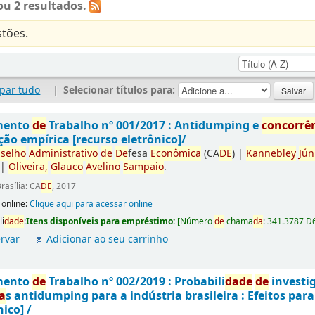
u 2 resultados.
tões.
par tudo
|
Selecionar títulos para:
mento
de
Trabalho nº 001/2017 : Antidumping e
concorrê
ção empírica [recurso eletrônico]/
selho
Administrativo
de
De
fesa
Econômica
(CA
DE
)
|
Kannebley
Jún
|
Oliveira,
Glauco
Avelino
Sampaio
.
rasília: CA
DE
, 2017
 online:
Clique aqui para acessar online
li
da
de
:
Itens disponíveis para empréstimo:
[
Número
de
chama
da
:
341.3787 D
rvar
Adicionar ao seu carrinho
mento
de
Trabalho nº 002/2019 : Probabili
da
de
de
investi
a
s antidumping para a indústria brasileira : Efeitos par
nico] /