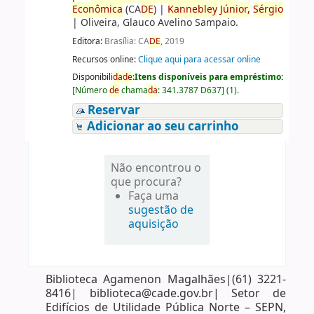
Econômica
(CA
DE
)
|
Kannebley
Júnior,
Sérgio
|
Oliveira, Glauco Avelino Sampaio.
Editora:
Brasília: CA
DE
, 2019
Recursos online:
Clique aqui para acessar online
Disponibili
da
de
:
Itens disponíveis para empréstimo:
[
Número
de
chama
da
:
341.3787 D637
]
(1).
Reservar
Adicionar ao seu carrinho
Não encontrou o
que procura?
Faça uma
sugestão de
aquisição
Biblioteca Agamenon Magalhães|(61) 3221-
8416| biblioteca@cade.gov.br| Setor de
Edifícios de Utilidade Pública Norte – SEPN,