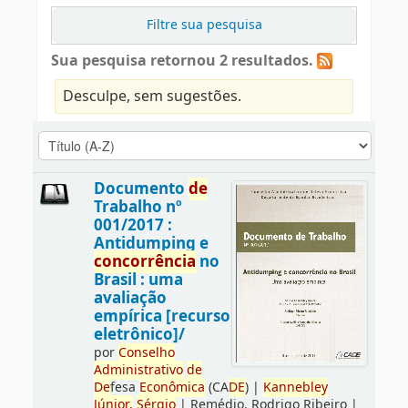
Filtre sua pesquisa
Sua pesquisa retornou 2 resultados.
Desculpe, sem sugestões.
Documento
de
Trabalho nº
001/2017 :
Antidumping e
concorrência
no
Brasil : uma
avaliação
empírica [recurso
eletrônico]/
por
Conselho
Administrativo
de
De
fesa
Econômica
(CA
DE
)
|
Kannebley
Júnior,
Sérgio
|
Remédio, Rodrigo Ribeiro
|