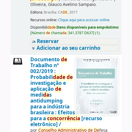
Oliveira, Glauco Avelino Sampaio.
Editora:
Brasília: CA
DE
, 2017
Recursos online:
Clique aqui para acessar online
Disponibili
da
de
:
Itens disponíveis para empréstimo:
[
Número
de
chama
da
:
341.3787 D637
]
(1).
Reservar
Adicionar ao seu carrinho
Documento
de
Trabalho nº
002/2019 :
Probabili
da
de
de
investigação e
aplicação
de
medi
da
s
antidumping
para a indústria
brasileira : Efeitos
para a
concorrência
[recurso
eletrônico] /
por
Conselho
Administrativo
de
De
fesa