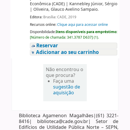
Econômica (CADE)
|
Kannebley Júnior, Sérgio
|
Oliveira, Glauco Avelino Sampaio.
Editora:
Brasília: CADE, 2019
Recursos online:
Clique aqui para acessar online
Disponibilidade:
Itens disponíveis para empréstimo:
[
Número de chamada:
341.3787 D637
]
(1).
Reservar
Adicionar ao seu carrinho
Não encontrou o
que procura?
Faça uma
sugestão de
aquisição
Biblioteca Agamenon Magalhães|(61) 3221-
8416| biblioteca@cade.gov.br| Setor de
Edifícios de Utilidade Pública Norte – SEPN,