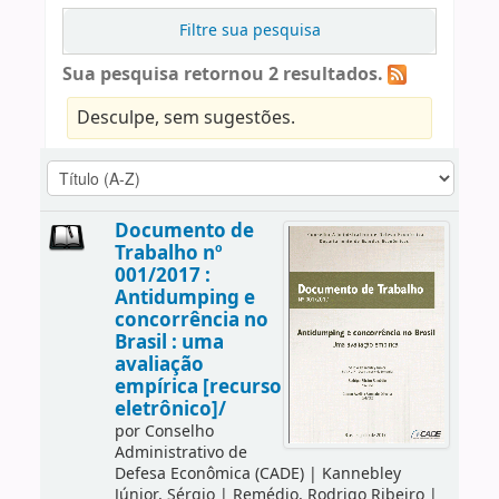
Filtre sua pesquisa
Sua pesquisa retornou 2 resultados.
Desculpe, sem sugestões.
Documento de
Trabalho nº
001/2017 :
Antidumping e
concorrência no
Brasil : uma
avaliação
empírica [recurso
eletrônico]/
por
Conselho
Administrativo de
Defesa Econômica (CADE)
|
Kannebley
Júnior, Sérgio
|
Remédio, Rodrigo Ribeiro
|