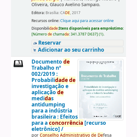
Oliveira, Glauco Avelino Sampaio.
Editora:
Brasília: CA
DE
, 2017
Recursos online:
Clique aqui para acessar online
Disponibili
da
de
:
Itens disponíveis para empréstimo:
[
Número
de
chama
da
:
341.3787 D637
]
(1).
Reservar
Adicionar ao seu carrinho
Documento
de
Trabalho nº
002/2019 :
Probabili
da
de
de
investigação e
aplicação
de
medi
da
s
antidumping
para a indústria
brasileira : Efeitos
para a
concorrência
[recurso
eletrônico] /
por
Conselho
Administrativo
de
De
fesa