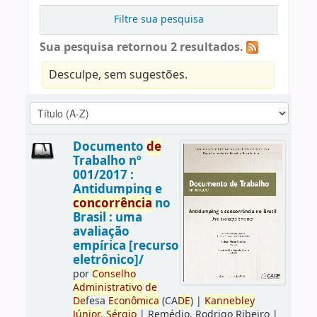
Filtre sua pesquisa
Sua pesquisa retornou 2 resultados.
Desculpe, sem sugestões.
Documento
de
Trabalho nº
001/2017 :
Antidumping e
concorrência
no
Brasil : uma
avaliação
empírica [recurso
eletrônico]/
por
Conselho
Administrativo
de
De
fesa
Econômica
(CA
DE
)
|
Kannebley
Júnior,
Sérgio
|
Remédio, Rodrigo Ribeiro
|