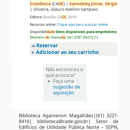
Econômica
(CA
DE
)
|
Kannebley
Júnior,
Sérgio
|
Oliveira, Glauco Avelino Sampaio.
Editora:
Brasília: CA
DE
, 2019
Recursos online:
Clique aqui para acessar online
Disponibili
da
de
:
Itens disponíveis para empréstimo:
[
Número
de
chama
da
:
341.3787 D637
]
(1).
Reservar
Adicionar ao seu carrinho
Não encontrou o
que procura?
Faça uma
sugestão de
aquisição
Biblioteca Agamenon Magalhães|(61) 3221-
8416| biblioteca@cade.gov.br| Setor de
Edifícios de Utilidade Pública Norte – SEPN,