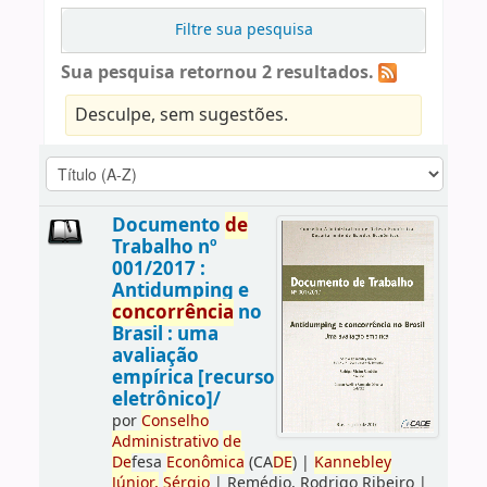
Filtre sua pesquisa
Sua pesquisa retornou 2 resultados.
Desculpe, sem sugestões.
Documento
de
Trabalho nº
001/2017 :
Antidumping e
concorrência
no
Brasil : uma
avaliação
empírica [recurso
eletrônico]/
por
Conselho
Administrativo
de
De
fesa
Econômica
(CA
DE
)
|
Kannebley
Júnior,
Sérgio
|
Remédio, Rodrigo Ribeiro
|