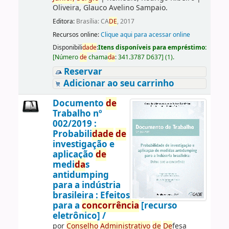
Oliveira, Glauco Avelino Sampaio.
Editora:
Brasília: CA
DE
, 2017
Recursos online:
Clique aqui para acessar online
Disponibili
da
de
:
Itens disponíveis para empréstimo:
[
Número
de
chama
da
:
341.3787 D637
]
(1).
Reservar
Adicionar ao seu carrinho
Documento
de
Trabalho nº
002/2019 :
Probabili
da
de
de
investigação e
aplicação
de
medi
da
s
antidumping
para a indústria
brasileira : Efeitos
para a
concorrência
[recurso
eletrônico] /
por
Conselho
Administrativo
de
De
fesa