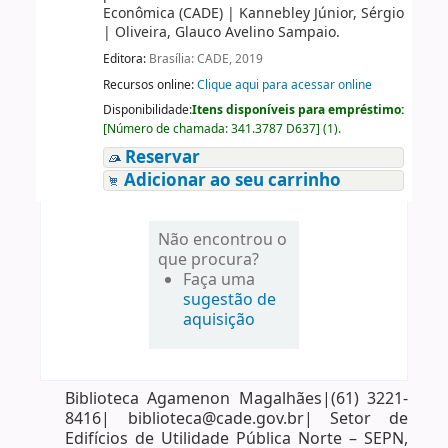
Econômica (CADE)
|
Kannebley Júnior, Sérgio
|
Oliveira, Glauco Avelino Sampaio.
Editora:
Brasília: CADE, 2019
Recursos online:
Clique aqui para acessar online
Disponibilidade:
Itens disponíveis para empréstimo:
[
Número de chamada:
341.3787 D637
]
(1).
Reservar
Adicionar ao seu carrinho
Não encontrou o
que procura?
Faça uma
sugestão de
aquisição
Biblioteca Agamenon Magalhães|(61) 3221-
8416| biblioteca@cade.gov.br| Setor de
Edifícios de Utilidade Pública Norte – SEPN,