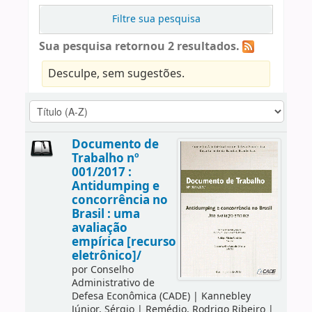
Filtre sua pesquisa
Sua pesquisa retornou 2 resultados.
Desculpe, sem sugestões.
Documento de
Trabalho nº
001/2017 :
Antidumping e
concorrência no
Brasil : uma
avaliação
empírica [recurso
eletrônico]/
por
Conselho
Administrativo de
Defesa Econômica (CADE)
|
Kannebley
Júnior, Sérgio
|
Remédio, Rodrigo Ribeiro
|