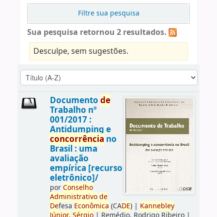
Filtre sua pesquisa
Sua pesquisa retornou 2 resultados.
Desculpe, sem sugestões.
Documento
de
Trabalho nº
001/2017 :
Antidumping e
concorrência
no
Brasil : uma
avaliação
empírica [recurso
eletrônico]/
por
Conselho
Administrativo
de
De
fesa
Econômica
(CA
DE
)
|
Kannebley
Júnior,
Sérgio
|
Remédio, Rodrigo Ribeiro
|