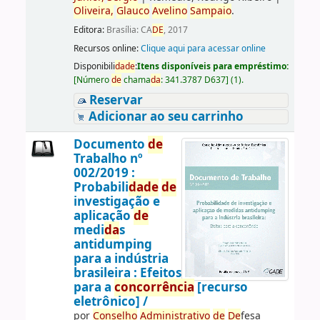
Oliveira,
Glauco
Avelino
Sampaio
.
Editora:
Brasília: CA
DE
, 2017
Recursos online:
Clique aqui para acessar online
Disponibili
da
de
:
Itens disponíveis para empréstimo:
[
Número
de
chama
da
:
341.3787 D637
]
(1).
Reservar
Adicionar ao seu carrinho
Documento
de
Trabalho nº
002/2019 :
Probabili
da
de
de
investigação e
aplicação
de
medi
da
s
antidumping
para a indústria
brasileira : Efeitos
para a
concorrência
[recurso
eletrônico] /
por
Conselho
Administrativo
de
De
fesa