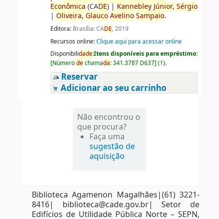
Econômica
(CA
DE
)
|
Kannebley
Júnior,
Sérgio
|
Oliveira,
Glauco
Avelino
Sampaio
.
Editora:
Brasília: CA
DE
, 2019
Recursos online:
Clique aqui para acessar online
Disponibili
da
de
:
Itens disponíveis para empréstimo:
[
Número
de
chama
da
:
341.3787 D637
]
(1).
Reservar
Adicionar ao seu carrinho
Não encontrou o
que procura?
Faça uma
sugestão de
aquisição
Biblioteca Agamenon Magalhães|(61) 3221-
8416| biblioteca@cade.gov.br| Setor de
Edifícios de Utilidade Pública Norte – SEPN,