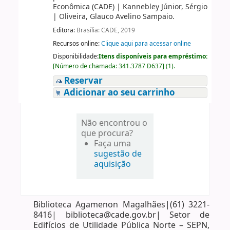
Econômica (CADE)
|
Kannebley Júnior, Sérgio
|
Oliveira, Glauco Avelino Sampaio.
Editora:
Brasília: CADE, 2019
Recursos online:
Clique aqui para acessar online
Disponibilidade:
Itens disponíveis para empréstimo:
[
Número de chamada:
341.3787 D637
]
(1).
Reservar
Adicionar ao seu carrinho
Não encontrou o
que procura?
Faça uma
sugestão de
aquisição
Biblioteca Agamenon Magalhães|(61) 3221-
8416| biblioteca@cade.gov.br| Setor de
Edifícios de Utilidade Pública Norte – SEPN,