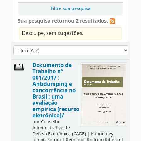
Filtre sua pesquisa
Sua pesquisa retornou 2 resultados.
Desculpe, sem sugestões.
Documento de
Trabalho nº
001/2017 :
Antidumping e
concorrência no
Brasil : uma
avaliação
empírica [recurso
eletrônico]/
por
Conselho
Administrativo de
Defesa Econômica (CADE)
|
Kannebley
Júnior, Sérgio
|
Remédio, Rodrigo Ribeiro
|