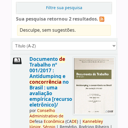
Filtre sua pesquisa
Sua pesquisa retornou 2 resultados.
Desculpe, sem sugestões.
Documento
de
Trabalho nº
001/2017 :
Antidumping e
concorrência
no
Brasil : uma
avaliação
empírica [recurso
eletrônico]/
por
Conselho
Administrativo
de
De
fesa
Econômica
(CA
DE
)
|
Kannebley
Júnior,
Sérgio
|
Remédio, Rodrigo Ribeiro
|