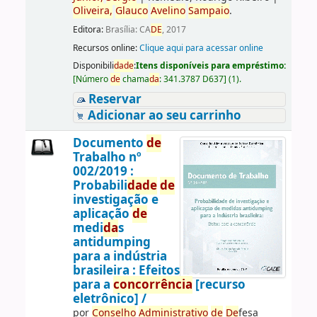
Oliveira,
Glauco
Avelino
Sampaio
.
Editora:
Brasília: CA
DE
, 2017
Recursos online:
Clique aqui para acessar online
Disponibili
da
de
:
Itens disponíveis para empréstimo:
[
Número
de
chama
da
:
341.3787 D637
]
(1).
Reservar
Adicionar ao seu carrinho
Documento
de
Trabalho nº
002/2019 :
Probabili
da
de
de
investigação e
aplicação
de
medi
da
s
antidumping
para a indústria
brasileira : Efeitos
para a
concorrência
[recurso
eletrônico] /
por
Conselho
Administrativo
de
De
fesa