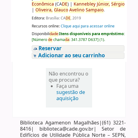
Econômica
(CA
DE
)
|
Kannebley
Júnior,
Sérgio
|
Oliveira,
Glauco
Avelino
Sampaio
.
Editora:
Brasília: CA
DE
, 2019
Recursos online:
Clique aqui para acessar online
Disponibili
da
de
:
Itens disponíveis para empréstimo:
[
Número
de
chama
da
:
341.3787 D637
]
(1).
Reservar
Adicionar ao seu carrinho
Não encontrou o
que procura?
Faça uma
sugestão de
aquisição
Biblioteca Agamenon Magalhães|(61) 3221-
8416| biblioteca@cade.gov.br| Setor de
Edifícios de Utilidade Pública Norte – SEPN,