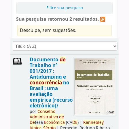
Filtre sua pesquisa
Sua pesquisa retornou 2 resultados.
Desculpe, sem sugestões.
Documento
de
Trabalho nº
001/2017 :
Antidumping e
concorrência
no
Brasil : uma
avaliação
empírica [recurso
eletrônico]/
por
Conselho
Administrativo
de
De
fesa
Econômica
(CA
DE
)
|
Kannebley
Júnior,
Sérgio
|
Remédio, Rodrigo Ribeiro
|