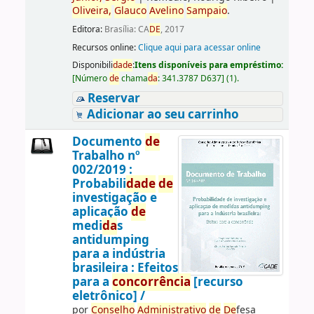
Oliveira,
Glauco
Avelino
Sampaio
.
Editora:
Brasília: CA
DE
, 2017
Recursos online:
Clique aqui para acessar online
Disponibili
da
de
:
Itens disponíveis para empréstimo:
[
Número
de
chama
da
:
341.3787 D637
]
(1).
Reservar
Adicionar ao seu carrinho
Documento
de
Trabalho nº
002/2019 :
Probabili
da
de
de
investigação e
aplicação
de
medi
da
s
antidumping
para a indústria
brasileira : Efeitos
para a
concorrência
[recurso
eletrônico] /
por
Conselho
Administrativo
de
De
fesa