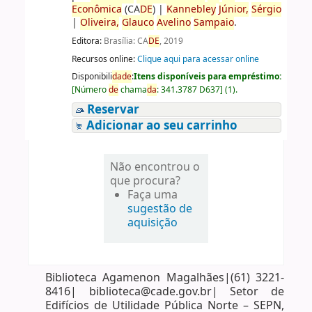
Econômica
(CA
DE
)
|
Kannebley
Júnior,
Sérgio
|
Oliveira,
Glauco
Avelino
Sampaio
.
Editora:
Brasília: CA
DE
, 2019
Recursos online:
Clique aqui para acessar online
Disponibili
da
de
:
Itens disponíveis para empréstimo:
[
Número
de
chama
da
:
341.3787 D637
]
(1).
Reservar
Adicionar ao seu carrinho
Não encontrou o
que procura?
Faça uma
sugestão de
aquisição
Biblioteca Agamenon Magalhães|(61) 3221-
8416| biblioteca@cade.gov.br| Setor de
Edifícios de Utilidade Pública Norte – SEPN,