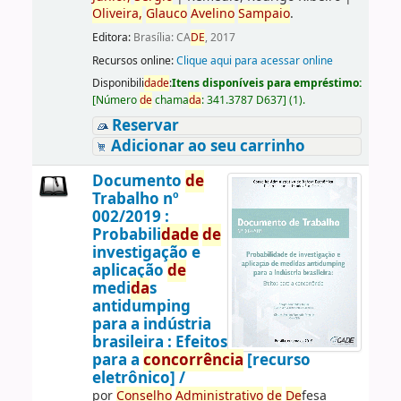
Oliveira,
Glauco
Avelino
Sampaio
.
Editora:
Brasília: CA
DE
, 2017
Recursos online:
Clique aqui para acessar online
Disponibili
da
de
:
Itens disponíveis para empréstimo:
[
Número
de
chama
da
:
341.3787 D637
]
(1).
Reservar
Adicionar ao seu carrinho
Documento
de
Trabalho nº
002/2019 :
Probabili
da
de
de
investigação e
aplicação
de
medi
da
s
antidumping
para a indústria
brasileira : Efeitos
para a
concorrência
[recurso
eletrônico] /
por
Conselho
Administrativo
de
De
fesa