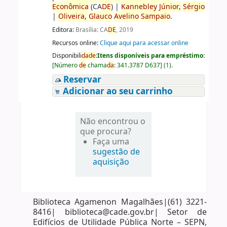
Econômica
(CA
DE
)
|
Kannebley
Júnior,
Sérgio
|
Oliveira,
Glauco
Avelino
Sampaio
.
Editora:
Brasília: CA
DE
, 2019
Recursos online:
Clique aqui para acessar online
Disponibili
da
de
:
Itens disponíveis para empréstimo:
[
Número
de
chama
da
:
341.3787 D637
]
(1).
Reservar
Adicionar ao seu carrinho
Não encontrou o
que procura?
Faça uma
sugestão de
aquisição
Biblioteca Agamenon Magalhães|(61) 3221-
8416| biblioteca@cade.gov.br| Setor de
Edifícios de Utilidade Pública Norte – SEPN,