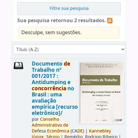
Filtre sua pesquisa
Sua pesquisa retornou 2 resultados.
Desculpe, sem sugestões.
Documento
de
Trabalho nº
001/2017 :
Antidumping e
concorrência
no
Brasil : uma
avaliação
empírica [recurso
eletrônico]/
por
Conselho
Administrativo
de
De
fesa
Econômica
(CA
DE
)
|
Kannebley
Júnior,
Sérgio
|
Remédio, Rodrigo Ribeiro
|