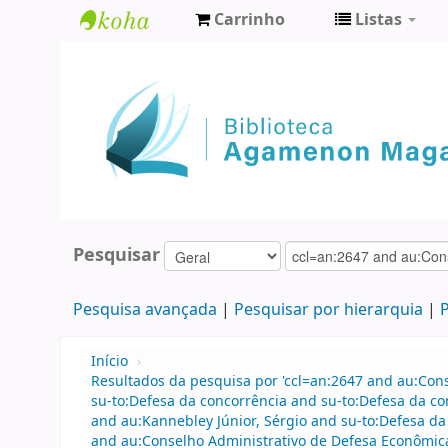
Carrinho
Listas
Biblioteca
Agamenon
Magalhães
Pesquisar
Pesquisa avançada
Pesquisar por hierarquia
P
Início
›
Resultados da pesquisa por 'ccl=an:2647 and au:Con
su-to:Defesa da concorrência and su-to:Defesa da c
and au:Kannebley Júnior, Sérgio and su-to:Defesa d
and au:Conselho Administrativo de Defesa Econômic