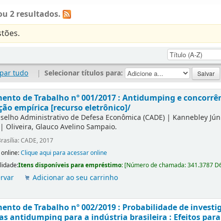
u 2 resultados.
tões.
par tudo
|
Selecionar títulos para:
nto de Trabalho nº 001/2017 : Antidumping e concorrên
ção empírica [recurso eletrônico]/
selho Administrativo de Defesa Econômica (CADE)
|
Kannebley Júni
|
Oliveira, Glauco Avelino Sampaio.
rasília: CADE, 2017
 online:
Clique aqui para acessar online
lidade:
Itens disponíveis para empréstimo:
[
Número de chamada:
341.3787 D
rvar
Adicionar ao seu carrinho
nto de Trabalho nº 002/2019 : Probabilidade de investi
s antidumping para a indústria brasileira : Efeitos para