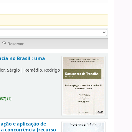
cia no Brasil : uma
or, Sérgio
|
Remédio, Rodrigo
637
]
(1).
gação e aplicação de
 a concorrência [recurso