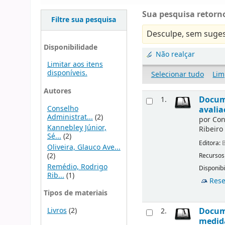
Sua pesquisa retorno
Filtre sua pesquisa
Desculpe, sem suges
Disponibilidade
Não realçar
Limitar aos itens
disponíveis.
Selecionar tudo
Lim
Autores
Docume
1.
Conselho
avalia
Administrat...
(2)
por
Con
Kannebley Júnior,
Ribeiro
Sé...
(2)
Editora:
B
Oliveira, Glauco Ave...
(2)
Recursos
Remédio, Rodrigo
Disponibi
Rib...
(1)
Rese
Tipos de materiais
Livros
(2)
Docume
2.
medida