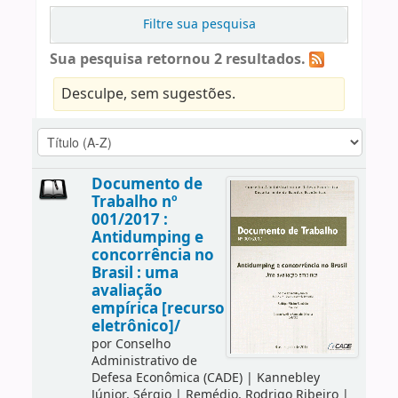
Filtre sua pesquisa
Sua pesquisa retornou 2 resultados.
Desculpe, sem sugestões.
Documento de
Trabalho nº
001/2017 :
Antidumping e
concorrência no
Brasil : uma
avaliação
empírica [recurso
eletrônico]/
por
Conselho
Administrativo de
Defesa Econômica (CADE)
|
Kannebley
Júnior, Sérgio
|
Remédio, Rodrigo Ribeiro
|