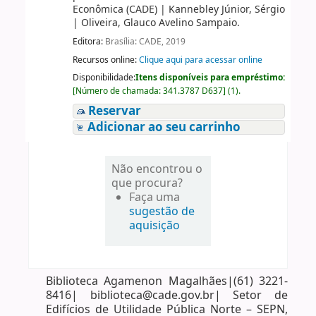
Econômica (CADE)
|
Kannebley Júnior, Sérgio
|
Oliveira, Glauco Avelino Sampaio.
Editora:
Brasília: CADE, 2019
Recursos online:
Clique aqui para acessar online
Disponibilidade:
Itens disponíveis para empréstimo:
[
Número de chamada:
341.3787 D637
]
(1).
Reservar
Adicionar ao seu carrinho
Não encontrou o
que procura?
Faça uma
sugestão de
aquisição
Biblioteca Agamenon Magalhães|(61) 3221-
8416| biblioteca@cade.gov.br| Setor de
Edifícios de Utilidade Pública Norte – SEPN,