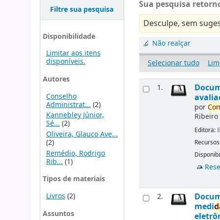
Sua pesquisa retorno
Filtre sua pesquisa
Desculpe, sem suges
Disponibilidade
Não realçar
Limitar aos itens
disponíveis.
Selecionar tudo
Lim
Autores
Docu
1.
Conselho
avalia
Administrat...
(2)
por
Con
Kannebley Júnior,
Ribeiro
Sé...
(2)
Editora:
B
Oliveira, Glauco Ave...
(2)
Recursos
Remédio, Rodrigo
Disponibi
Rib...
(1)
Rese
Tipos de materiais
Livros
(2)
Docu
2.
medi
d
Assuntos
eletrô