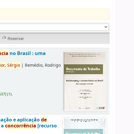
ncia
no Brasil : uma
ior,
Sérgio
|
Remédio, Rodrigo
637
]
(1).
gação e aplicação
de
a a
concorrência
[recurso