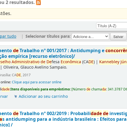
u 2 resultados.
tões.
par tudo
|
Selecionar títulos para:
mento
de
Trabalho nº 001/2017 : Antidumping e
concorrê
ção empírica [recurso eletrônico]/
selho
Administrativo
de
De
fesa
Econômica
(CA
DE
)
|
Kannebley
Jún
|
Oliveira, Glauco Avelino Sampaio.
rasília: CA
DE
, 2017
 online:
Clique aqui para acessar online
li
da
de
:
Itens disponíveis para empréstimo:
[
Número
de
chama
da
:
341.3787 D
rvar
Adicionar ao seu carrinho
mento
de
Trabalho nº 002/2019 : Probabili
da
de
de
investi
a
s antidumping para a indústria brasileira : Efeitos par
nico] /