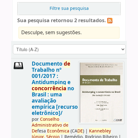
Filtre sua pesquisa
Sua pesquisa retornou 2 resultados.
Desculpe, sem sugestões.
Documento
de
Trabalho nº
001/2017 :
Antidumping e
concorrência
no
Brasil : uma
avaliação
empírica [recurso
eletrônico]/
por
Conselho
Administrativo
de
De
fesa
Econômica
(CA
DE
)
|
Kannebley
Júnior,
Sérgio
|
Remédio, Rodrigo Ribeiro
|