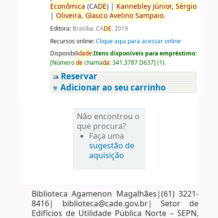
Econômica
(CA
DE
)
|
Kannebley
Júnior,
Sérgio
|
Oliveira,
Glauco
Avelino
Sampaio
.
Editora:
Brasília: CA
DE
, 2019
Recursos online:
Clique aqui para acessar online
Disponibili
da
de
:
Itens disponíveis para empréstimo:
[
Número
de
chama
da
:
341.3787 D637
]
(1).
Reservar
Adicionar ao seu carrinho
Não encontrou o
que procura?
Faça uma
sugestão de
aquisição
Biblioteca Agamenon Magalhães|(61) 3221-
8416| biblioteca@cade.gov.br| Setor de
Edifícios de Utilidade Pública Norte – SEPN,