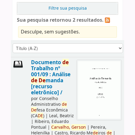
Filtre sua pesquisa
Sua pesquisa retornou 2 resultados.
Desculpe, sem sugestões.
Documento
de
Trabalho nº
001/09 : Análise
de
De
manda
[recurso
eletrônico] /
por
Conselho
Administrativo
de
De
fesa Econômica
(CA
DE
)
|
Leal, Beatriz
|
Ribeiro, Eduardo
Pontual
|
Carvalho,
Gerson
|
Pereira,
Helenilka
|
Castro, Ricardo Me
de
iros
de
|