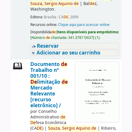
Souza,
Sergio
Aquino
de
|
Bal
de
z,
Washington.
Editora:
Brasília : CA
DE
, 2009
Recursos online:
Clique aqui para acessar online
Disponibilida
de
:
Itens disponíveis para empréstimo:
[
Número
de
chamada:
341.3787 D637
]
(1).
Reservar
Adicionar ao seu carrinho
Documento
de
Trabalho nº
001/10 :
De
limitação
de
Mercado
Relevante
[recurso
eletrônico] /
por
Conselho
Administrativo
de
De
fesa Econômica
(CA
DE
)
|
Souza,
Sergio
Aquino
de
|
Ribeiro,