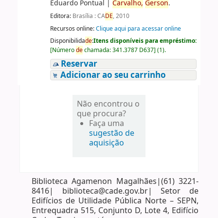
Eduardo Pontual
|
Carvalho,
Gerson
.
Editora:
Brasília : CA
DE
, 2010
Recursos online:
Clique aqui para acessar online
Disponibilida
de
:
Itens disponíveis para empréstimo:
[
Número
de
chamada:
341.3787 D637
]
(1).
Reservar
Adicionar ao seu carrinho
Não encontrou o
que procura?
Faça uma
sugestão de
aquisição
Biblioteca Agamenon Magalhães|(61) 3221-
8416| biblioteca@cade.gov.br| Setor de
Edifícios de Utilidade Pública Norte – SEPN,
Entrequadra 515, Conjunto D, Lote 4, Edifício