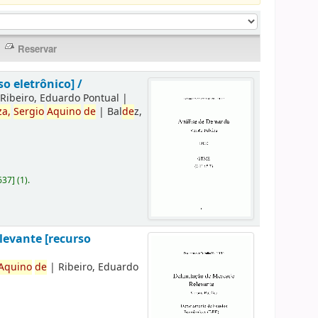
o eletrônico] /
|
Ribeiro, Eduardo Pontual
|
za,
Sergio
Aquino
de
|
Bal
de
z,
637
]
(1).
evante [recurso
Aquino
de
|
Ribeiro, Eduardo