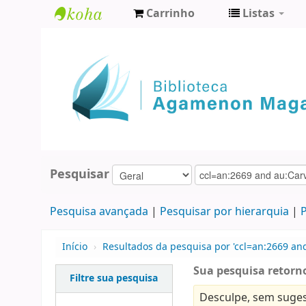
Carrinho
Listas
Biblioteca
Agamenon
Magalhães
Pesquisar
Pesquisa avançada
Pesquisar por hierarquia
P
Início
›
Resultados da pesquisa por 'ccl=an:2669 an
Sua pesquisa retorno
Filtre sua pesquisa
Desculpe, sem suges