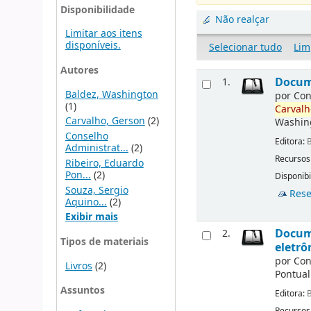
Disponibilidade
Não realçar
Limitar aos itens
disponíveis.
Selecionar tudo
Lim
Autores
Docu
1.
Baldez, Washington
por
Con
(1)
Carvalh
Carvalho, Gerson
(2)
Washin
Conselho
Editora:
B
Administrat...
(2)
Recursos
Ribeiro, Eduardo
Pon...
(2)
Disponibi
Souza, Sergio
Rese
Aquino...
(2)
Exibir mais
Docu
2.
Tipos de materiais
eletrô
por
Con
Livros
(2)
Pontual
Assuntos
Editora:
B