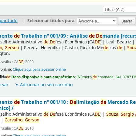
par tudo
|
Selecionar títulos para:
mento
de
Trabalho nº 001/09 : Análise
de
De
manda [recurs
selho Administrativo
de
De
fesa Econômica (CA
DE
)
|
Leal, Beatriz
o,
Gerson
|
Pereira, Helenilka
|
Castro, Ricardo Me
de
iros
de
|
Sou
gton.
rasília : CA
DE
, 2009
 online:
Clique aqui para acessar online
lida
de
:
Itens disponíveis para empréstimo:
[
Número
de
chamada:
341.3787 D
rvar
Adicionar ao seu carrinho
mento
de
Trabalho nº 001/10 :
De
limitação
de
Mercado Rel
nico] /
selho Administrativo
de
De
fesa Econômica (CA
DE
)
|
Souza,
Sergio
|
Carvalho,
Gerson
.
rasília : CA
DE
, 2010