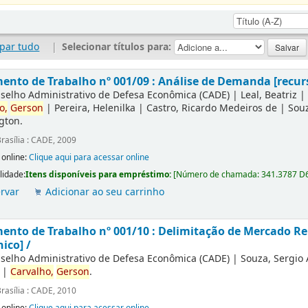
par tudo
|
Selecionar títulos para:
nto de Trabalho nº 001/09 : Análise de Demanda [recurs
selho Administrativo de Defesa Econômica (CADE)
|
Leal, Beatriz
o,
Gerson
|
Pereira, Helenilka
|
Castro, Ricardo Medeiros de
|
Souz
gton.
rasília : CADE, 2009
 online:
Clique aqui para acessar online
lidade:
Itens disponíveis para empréstimo:
[
Número de chamada:
341.3787 D
rvar
Adicionar ao seu carrinho
nto de Trabalho nº 001/10 : Delimitação de Mercado Re
nico] /
selho Administrativo de Defesa Econômica (CADE)
|
Souza, Sergio
|
Carvalho,
Gerson
.
rasília : CADE, 2010