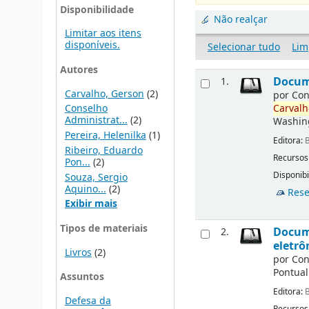
Disponibilidade
Não realçar
Limitar aos itens
disponíveis.
Selecionar tudo
Lim
Autores
Docume
1.
Carvalho, Gerson
(2)
por
Con
Conselho
Carvalh
Administrat...
(2)
Washin
Pereira, Helenilka
(1)
Editora:
B
Ribeiro, Eduardo
Recursos
Pon...
(2)
Disponibi
Souza, Sergio
Aquino...
(2)
Rese
Exibir mais
Tipos de materiais
Docume
2.
eletrô
Livros
(2)
por
Con
Pontual
Assuntos
Editora:
B
Defesa da