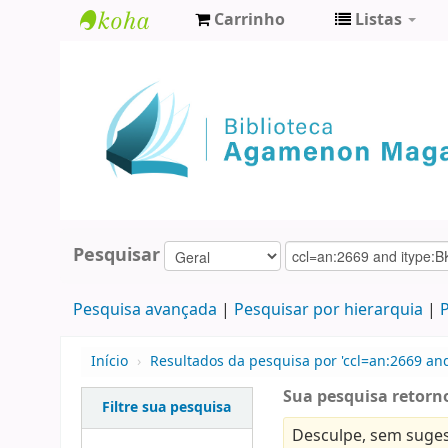
Carrinho
Listas
Biblioteca
Agamenon
Magalhães
Pesquisar
Pesquisa avançada
Pesquisar por hierarquia
P
Início
›
Resultados da pesquisa por 'ccl=an:2669 an
Sua pesquisa retorno
Filtre sua pesquisa
Desculpe, sem suges