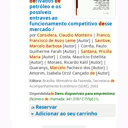
de
rivados
de
petróleo e os
possíveis
entraves ao
funcionamento competitivo
de
sse
mercado /
por
Consi
de
ra,
Claudio
Monteiro
|
Franco,
Francisco
de
Assis
Leme
[Autor]
|
Saintive,
Marcelo
Barbosa
[Autor]
|
Corrêa, Paulo
Guilherme Farah
[Autor]
|
Santana,
Pricilla
Maria
[Autor]
|
Costa, Maurício Estellita
[Autor]
|
Moraes, Ricardo Kalil
[Autor]
|
Guaranys,
Marcelo
Pacheco dos
[Autor]
|
Amorim, Isabela Orzil Cançado
de
[Autor]
.
Editora:
Brasília: Ministério da Fazenda, Secretaria
de
Acompanhamento Econômico (SEAE), 2002
Disponibilida
de
:
Itens disponíveis para empréstimo:
[
Número
de
chamada:
341.3787 C755p
]
(1).
Reservar
Adicionar ao seu carrinho