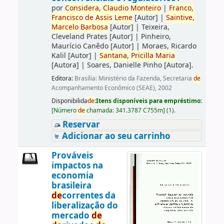
por
Consi
de
ra,
Claudio
Monteiro
|
Franco,
Francisco
de
Assis
Leme
[Autor]
|
Saintive,
Marcelo
Barbosa
[Autor]
|
Teixeira,
Cleveland Prates
[Autor]
|
Pinheiro,
Maurício Canêdo
[Autor]
|
Moraes, Ricardo
Kalil
[Autor]
|
Santana,
Pricilla
Maria
[Autora]
|
Soares, Danielle Pinho
[Autora]
.
Editora:
Brasília: Ministério da Fazenda, Secretaria
de
Acompanhamento Econômico (SEAE), 2002
Disponibilida
de
:
Itens disponíveis para empréstimo:
[
Número
de
chamada:
341.3787 C755m
]
(1).
Reservar
Adicionar ao seu carrinho
Prováveis
impactos na
economia
brasileira
de
correntes da
liberalização do
mercado
de