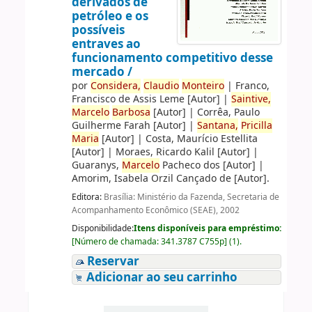
derivados de
petróleo e os
possíveis
entraves ao
funcionamento competitivo desse
mercado /
por
Considera,
Claudio
Monteiro
|
Franco,
Francisco de Assis Leme
[Autor]
|
Saintive,
Marcelo
Barbosa
[Autor]
|
Corrêa, Paulo
Guilherme Farah
[Autor]
|
Santana,
Pricilla
Maria
[Autor]
|
Costa, Maurício Estellita
[Autor]
|
Moraes, Ricardo Kalil
[Autor]
|
Guaranys,
Marcelo
Pacheco dos
[Autor]
|
Amorim, Isabela Orzil Cançado de
[Autor]
.
Editora:
Brasília: Ministério da Fazenda, Secretaria de
Acompanhamento Econômico (SEAE), 2002
Disponibilidade:
Itens disponíveis para empréstimo:
[
Número de chamada:
341.3787 C755p
]
(1).
Reservar
Adicionar ao seu carrinho