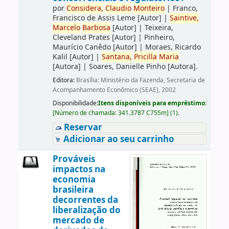
por
Considera,
Claudio
Monteiro
|
Franco,
Francisco de Assis Leme
[Autor]
|
Saintive,
Marcelo
Barbosa
[Autor]
|
Teixeira,
Cleveland Prates
[Autor]
|
Pinheiro,
Maurício Canêdo
[Autor]
|
Moraes, Ricardo
Kalil
[Autor]
|
Santana,
Pricilla
Maria
[Autora]
|
Soares, Danielle Pinho
[Autora]
.
Editora:
Brasília: Ministério da Fazenda, Secretaria de
Acompanhamento Econômico (SEAE), 2002
Disponibilidade:
Itens disponíveis para empréstimo:
[
Número de chamada:
341.3787 C755m
]
(1).
Reservar
Adicionar ao seu carrinho
Prováveis
impactos na
economia
brasileira
decorrentes da
liberalização do
mercado de